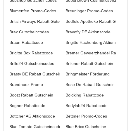
Bobshop Gutscheincodes
Bobbi Brown Cosmetics Aktionscod
Blumenfee Promo-Codes
Breuninger Promo-Codes
British Airways Rabatt Gutschein
Bodfeld Apotheke Rabatt Gutschei
Brax Gutscheincodes
Bravofly DE Aktionscode
Braun Rabattcode
Brigitte Hachenburg Aktionscode
Brigitte Box Rabattcode
Bremer Gewuerzhandel Rabattcod
Brille24 Gutscheincodes
Briloner Rabatt Gutschein
Brasty DE Rabatt Gutschein
Bringmeister Förderung
Brandnooz Promo
Bose De Rabatt Gutschein
Boozt Rabatt Gutschein
Boldking Rabattcode
Bogner Rabattcode
Bodylab24 Rabattcode
Bottcher AG Aktionscode
Bettmer Promo-Codes
Blue Tomato Gutscheincode
Blue Brixx Gutscheine