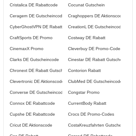
Cristalica DE Rabattcode
Cocunat Gutschein
Ceragem DE Gutscheincode
Craghoppers DE Aktionscode
CyberGhostVPN DE Rabattcode
CreationL DE Gutscheincode
CraftSports DE Promo
Costway DE Rabatt
CinemaxX Promo
Cleverbuy DE Promo-Codes
Clarks DE Gutscheincode
Cinestar DE Rabatt Gutschein
Chronext DE Rabatt Gutschein
Contorion Rabatt
Clevertronic DE Aktionscode
ClubMed DE Gutscheincode
Converse DE Gutscheincode
Congstar Promo
Connox DE Rabattcode
CurrentBody Rabatt
Cupshe DE Rabattcode
Crocs DE Promo-Codes
Cricut DE Aktionscode
CostaKreuzfahrten Gutscheincode
Cos DE Rabatt
Conrad DE Rabattcode