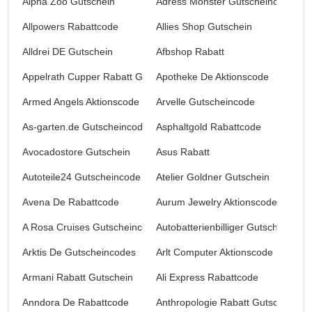
Alpha Zoo Gutschein
Adress Monster Gutscheincode
Allpowers Rabattcode
Allies Shop Gutschein
Alldrei DE Gutschein
Afbshop Rabatt
Appelrath Cupper Rabatt Gutschein
Apotheke De Aktionscode
Armed Angels Aktionscode
Arvelle Gutscheincode
As-garten.de Gutscheincodes
Asphaltgold Rabattcode
Avocadostore Gutschein
Asus Rabatt
Autoteile24 Gutscheincode
Atelier Goldner Gutschein
Avena De Rabattcode
Aurum Jewelry Aktionscode
A Rosa Cruises Gutscheincode
Autobatterienbilliger Gutscheincod
Arktis De Gutscheincodes
Arlt Computer Aktionscode
Armani Rabatt Gutschein
Ali Express Rabattcode
Anndora De Rabattcode
Anthropologie Rabatt Gutschein