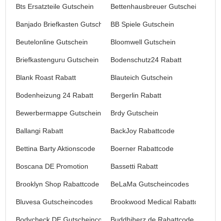
Bts Ersatzteile Gutschein
Bettenhausbreuer Gutschein
Banjado Briefkasten Gutschein
BB Spiele Gutschein
Beutelonline Gutschein
Bloomwell Gutschein
Briefkastenguru Gutschein
Bodenschutz24 Rabatt
Blank Roast Rabatt
Blauteich Gutschein
Bodenheizung 24 Rabatt
Bergerlin Rabatt
Bewerbermappe Gutschein
Brdy Gutschein
Ballangi Rabatt
BackJoy Rabattcode
Bettina Barty Aktionscode
Boerner Rabattcode
Boscana DE Promotion
Bassetti Rabatt
Brooklyn Shop Rabattcode
BeLaMa Gutscheincodes
Bluvesa Gutscheincodes
Brookwood Medical Rabattcode
Bodycheck DE Gutscheincodes
Buddhiherz.de Rabattcode