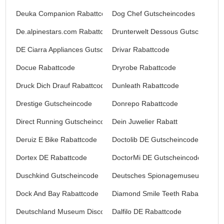
Deuka Companion Rabattcode
Dog Chef Gutscheincodes
De.alpinestars.com Rabattcode
Drunterwelt Dessous Gutscheincod
DE Ciarra Appliances Gutscheincodes
Drivar Rabattcode
Docue Rabattcode
Dryrobe Rabattcode
Druck Dich Drauf Rabattcode
Dunleath Rabattcode
Drestige Gutscheincode
Donrepo Rabattcode
Direct Running Gutscheincode
Dein Juwelier Rabatt
Deruiz E Bike Rabattcode
Doctolib DE Gutscheincode
Dortex DE Rabattcode
DoctorMi DE Gutscheincode
Duschkind Gutscheincode
Deutsches Spionagemuseum Guts
Dock And Bay Rabattcode
Diamond Smile Teeth Rabattcode
Deutschland Museum Discount
Dalfilo DE Rabattcode