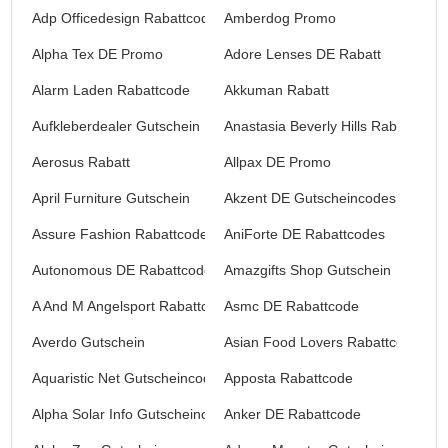
Adp Officedesign Rabattcode
Amberdog Promo
Alpha Tex DE Promo
Adore Lenses DE Rabatt
Alarm Laden Rabattcode
Akkuman Rabatt
Aufkleberdealer Gutschein
Anastasia Beverly Hills Rabattcode
Aerosus Rabatt
Allpax DE Promo
April Furniture Gutschein
Akzent DE Gutscheincodes
Assure Fashion Rabattcode
AniForte DE Rabattcodes
Autonomous DE Rabattcode
Amazgifts Shop Gutschein
A And M Angelsport Rabattcode
Asmc DE Rabattcode
Averdo Gutschein
Asian Food Lovers Rabattcode
Aquaristic Net Gutscheincode
Apposta Rabattcode
Alpha Solar Info Gutscheincode
Anker DE Rabattcode