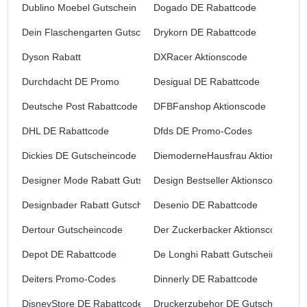
Dublino Moebel Gutschein
Dogado DE Rabattcode
Dein Flaschengarten Gutscheincode
Drykorn DE Rabattcode
Dyson Rabatt
DXRacer Aktionscode
Durchdacht DE Promo
Desigual DE Rabattcode
Deutsche Post Rabattcode
DFBFanshop Aktionscode
DHL DE Rabattcode
Dfds DE Promo-Codes
Dickies DE Gutscheincode
DiemoderneHausfrau Aktionscode
Designer Mode Rabatt Gutschein
Design Bestseller Aktionscode
Designbader Rabatt Gutschein
Desenio DE Rabattcode
Dertour Gutscheincode
Der Zuckerbacker Aktionscode
Depot DE Rabattcode
De Longhi Rabatt Gutschein
Deiters Promo-Codes
Dinnerly DE Rabattcode
DisneyStore DE Rabattcode
Druckerzubehor DE Gutscheincode