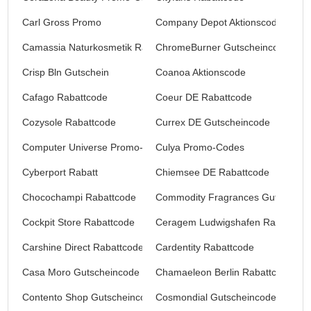
Carl Gross Promo
Company Depot Aktionscodes
Camassia Naturkosmetik Rabattcode
ChromeBurner Gutscheincodes
Crisp Bln Gutschein
Coanoa Aktionscode
Cafago Rabattcode
Coeur DE Rabattcode
Cozysole Rabattcode
Currex DE Gutscheincode
Computer Universe Promo-Codes
Culya Promo-Codes
Cyberport Rabatt
Chiemsee DE Rabattcode
Chocochampi Rabattcode
Commodity Fragrances Gutschein
Cockpit Store Rabattcode
Ceragem Ludwigshafen Rabattcod
Carshine Direct Rabattcode
Cardentity Rabattcode
Casa Moro Gutscheincode
Chamaeleon Berlin Rabattcode
Contento Shop Gutscheincode
Cosmondial Gutscheincode