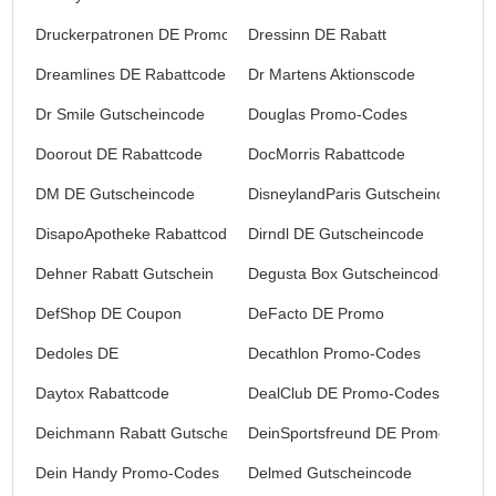
Druckerpatronen DE Promo
Dressinn DE Rabatt
Dreamlines DE Rabattcode
Dr Martens Aktionscode
Dr Smile Gutscheincode
Douglas Promo-Codes
Doorout DE Rabattcode
DocMorris Rabattcode
DM DE Gutscheincode
DisneylandParis Gutscheincode
DisapoApotheke Rabattcode
Dirndl DE Gutscheincode
Dehner Rabatt Gutschein
Degusta Box Gutscheincode
DefShop DE Coupon
DeFacto DE Promo
Dedoles DE
Decathlon Promo-Codes
Daytox Rabattcode
DealClub DE Promo-Codes
Deichmann Rabatt Gutschein
DeinSportsfreund DE Promo-Code
Dein Handy Promo-Codes
Delmed Gutscheincode