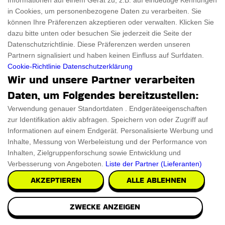
Informationen auf einem Gerät zu, z.B. auf eindeutige Kennungen
EBike Abo DE Gutscheincode
eBay DE Gutscheincode
in Cookies, um personenbezogene Daten zu verarbeiten. Sie
EasyJet Aktionscode
Ellesse DE
können Ihre Präferenzen akzeptieren oder verwalten. Klicken Sie
dazu bitte unten oder besuchen Sie jederzeit die Seite der
Elemis DE Rabattcode
Eleonto Rabatt
Datenschutzrichtlinie. Diese Präferenzen werden unseren
Partnern signalisiert und haben keinen Einfluss auf Surfdaten.
Elgato DE Aktionscode
Ergotopia Gutscheincode
Cookie-Richtlinie
Datenschutzerklärung
Equiva Gutscheincode
Epson DE Aktionscode
Wir und unsere Partner verarbeiten
Daten, um Folgendes bereitzustellen:
Engelhorn Gutscheincode
Engelbert Strauss Aktionscode
Verwendung genauer Standortdaten . Endgeräteeigenschaften
Engbers Onlineshop Gutscheincode
Empasa Rabatt
zur Identifikation aktiv abfragen. Speichern von oder Zugriff auf
Emp DE Rabattcode
Emma Matratzen Rabatt
Informationen auf einem Endgerät. Personalisierte Werbung und
Inhalte, Messung von Werbeleistung und der Performance von
Emirates DE Promo
Elv Elektronik Rabattcode
Inhalten, Zielgruppenforschung sowie Entwicklung und
Verbesserung von Angeboten.
Liste der Partner (Lieferanten)
Emero Rabatt Gutschein
Eastpak DE Rabatt Gutschein
AKZEPTIEREN
ALLE ABLEHNEN
Eaglefit Rabattcode
Ebike 24 Gutscheincodes
Easynotebooks Gutschein
Easyname Gutscheincodes
ZWECKE ANZEIGEN
Easy Cosmetic Rabattcode
Easycookasia Aktionscode