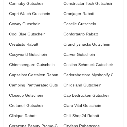
Cannaby Gutschein
Constructor Tech Gutschein
Capri Watch Gutschein
Cronjager Rabatt
Coway Gutschein
Coselle Gutschein
Cool Blue Gutschein
Confortauto Rabatt
Creatisto Rabatt
Crunchysnacks Gutschein
Cosyworld Gutschein
Carver Gutschein
Chiemseegarn Gutschein
Costina Schmuck Gutschein
Capselbst Gestalten Rabatt
Cadorabostore Myshopify Gutschei
Camping Pantheratec Gutschein
Childsland Gutschein
Closeup Gutschein
Cap Bedrucken Gutschein
Cretanoil Gutschein
Clara Vital Gutschein
Clinique Rabatt
Chili Shop24 Rabatt
Corazona Beauty Promo-Codes
Cityfans Rabattcode