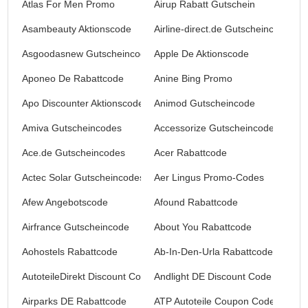
Atlas For Men Promo
Airup Rabatt Gutschein
Asambeauty Aktionscode
Airline-direct.de Gutscheincodes
Asgoodasnew Gutscheincodes
Apple De Aktionscode
Aponeo De Rabattcode
Anine Bing Promo
Apo Discounter Aktionscode
Animod Gutscheincode
Amiva Gutscheincodes
Accessorize Gutscheincodes
Ace.de Gutscheincodes
Acer Rabattcode
Actec Solar Gutscheincodes
Aer Lingus Promo-Codes
Afew Angebotscode
Afound Rabattcode
Airfrance Gutscheincode
About You Rabattcode
Aohostels Rabattcode
Ab-In-Den-Urla Rabattcode
AutoteileDirekt Discount Code
Andlight DE Discount Code
Airparks DE Rabattcode
ATP Autoteile Coupon Code