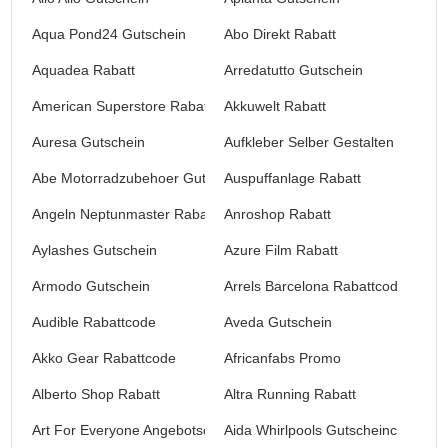
Aqua Pond24 Gutschein
Abo Direkt Rabatt
Aquadea Rabatt
Arredatutto Gutschein
American Superstore Rabatt
Akkuwelt Rabatt
Auresa Gutschein
Aufkleber Selber Gestalten Gutsch
Abe Motorradzubehoer Gutschein
Auspuffanlage Rabatt
Angeln Neptunmaster Rabatt
Anroshop Rabatt
Aylashes Gutschein
Azure Film Rabatt
Armodo Gutschein
Arrels Barcelona Rabattcode
Audible Rabattcode
Aveda Gutschein
Akko Gear Rabattcode
Africanfabs Promo
Alberto Shop Rabatt
Altra Running Rabatt
Art For Everyone Angebotscode
Aida Whirlpools Gutscheincodes