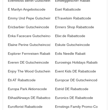
Eventfloss Berlin Gutschein
Einweggeschirr Rabatt
E Marilyn Angebotscode
Eset Rabattcode
Emmy Und Pepe Gutschein
ETravelsim Rabattcode
Ericbarbier Gutscheincode
Enners Shop Rabattcode
Enka Facecare Gutscheincode
Elixr.de Rabattcode
Elaine Perine Gutscheincode
Eskute Gutscheincode
Explorer Fernreisen Rabattcode
Evlis Needle Rabatt
Everen DE Gutscheincode
Eurowings Holidays Rabattcode
Enjoy The Wood Gutscheincode
Event Kids DE Rabattcode
Eti AT Rabattcode
Europcar DE Gutscheincode
Europa Park Aktionscode
Estrid DE Rabattcode
EtihadAirways DE Rabattcode
Euronics DE Rabattcode
Euroflorist Rabattcode
Ernstings Family Promo-Codes