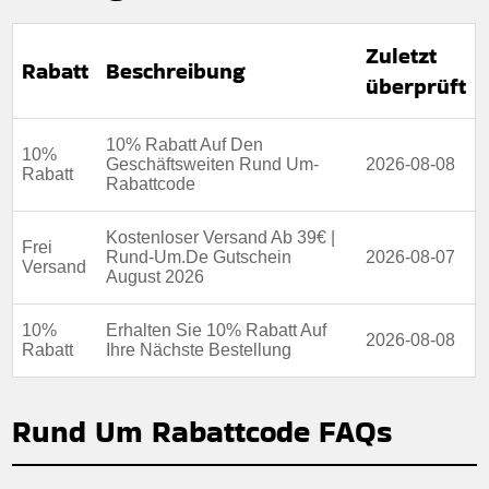
Art des Angebots:
Zeitlich begrenztes angebot
Zuletzt
Rabatt
Beschreibung
Kumulierbar:
Nicht mit anderen Aktionen kombinierbar
überprüft
Bedingungen:
Weitere Informationen finden Sie in den
Nutzungsbedingungen auf der Website des Händlers.
10% Rabatt Auf Den
10%
Geschäftsweiten Rund Um-
2026-08-08
Rabatt
Rabattcode
Kostenloser Versand Ab 39€ |
Frei
Rund-Um.De Gutschein
2026-08-07
Versand
August 2026
10%
Erhalten Sie 10% Rabatt Auf
2026-08-08
Rabatt
Ihre Nächste Bestellung
Rund Um Rabattcode FAQs