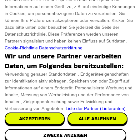
Informationen auf einem Gerät zu, z.B. auf eindeutige Kennungen
Für Haustiere
Rabattcode
in Cookies, um personenbezogene Daten zu verarbeiten. Sie
ThanksGiving
Trendiger Rabattcode
können Ihre Präferenzen akzeptieren oder verwalten. Klicken Sie
dazu bitte unten oder besuchen Sie jederzeit die Seite der
Black Friday
Datenschutzrichtlinie. Diese Präferenzen werden unseren
Partnern signalisiert und haben keinen Einfluss auf Surfdaten.
Ein Produkt einreichen
Datenschutz­erklärung
Cookie-Richtlinie
Datenschutzerklärung
Wir und unsere Partner verarbeiten
Kontakt
Datenschutz­erklärung
Daten, um Folgendes bereitzustellen:
Ein Produkt einreichen
Impressum
Verwendung genauer Standortdaten . Endgeräteeigenschaften
zur Identifikation aktiv abfragen. Speichern von oder Zugriff auf
Geschenkeführer
Cookies
Informationen auf einem Endgerät. Personalisierte Werbung und
Cyber Monday
Inhalte, Messung von Werbeleistung und der Performance von
Inhalten, Zielgruppenforschung sowie Entwicklung und
Verbesserung von Angeboten.
Liste der Partner (Lieferanten)
AKZEPTIEREN
ALLE ABLEHNEN
Alle Urheberrechte © 2026 sind ThingsFromMars.de
ZWECKE ANZEIGEN
vorbehalten.