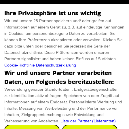
Für Männer
Über uns
Ihre Privatsphäre ist uns wichtig
Für Frauen
Disclaimer
Wir und unsere 28 Partner speichern und/ oder greifen auf
Informationen auf einem Gerät zu, z.B. auf eindeutige Kennungen
Für Haustiere
Rabattcode
in Cookies, um personenbezogene Daten zu verarbeiten. Sie
ThanksGiving
Trendiger Rabattcode
können Ihre Präferenzen akzeptieren oder verwalten. Klicken Sie
dazu bitte unten oder besuchen Sie jederzeit die Seite der
Black Friday
Datenschutzrichtlinie. Diese Präferenzen werden unseren
Partnern signalisiert und haben keinen Einfluss auf Surfdaten.
Ein Produkt einreichen
Datenschutz­erklärung
Cookie-Richtlinie
Datenschutzerklärung
Wir und unsere Partner verarbeiten
Kontakt
Datenschutz­erklärung
Daten, um Folgendes bereitzustellen:
Ein Produkt einreichen
Impressum
Verwendung genauer Standortdaten . Endgeräteeigenschaften
zur Identifikation aktiv abfragen. Speichern von oder Zugriff auf
Geschenkeführer
Cookies
Informationen auf einem Endgerät. Personalisierte Werbung und
Cyber Monday
Inhalte, Messung von Werbeleistung und der Performance von
Inhalten, Zielgruppenforschung sowie Entwicklung und
Verbesserung von Angeboten.
Liste der Partner (Lieferanten)