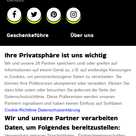
Geschenkeführe
Über uns
Für Männer
Über uns
Ihre Privatsphäre ist uns wichtig
Für Frauen
Disclaimer
Wir und unsere 28 Partner speichern und/ oder greifen auf
Informationen auf einem Gerät zu, z.B. auf eindeutige Kennungen
Für Haustiere
Rabattcode
in Cookies, um personenbezogene Daten zu verarbeiten. Sie
ThanksGiving
Trendiger Rabattcode
können Ihre Präferenzen akzeptieren oder verwalten. Klicken Sie
dazu bitte unten oder besuchen Sie jederzeit die Seite der
Black Friday
Datenschutzrichtlinie. Diese Präferenzen werden unseren
Partnern signalisiert und haben keinen Einfluss auf Surfdaten.
Ein Produkt einreichen
Datenschutz­erklärung
Cookie-Richtlinie
Datenschutzerklärung
Wir und unsere Partner verarbeiten
Kontakt
Datenschutz­erklärung
Daten, um Folgendes bereitzustellen:
Ein Produkt einreichen
Impressum
Verwendung genauer Standortdaten . Endgeräteeigenschaften