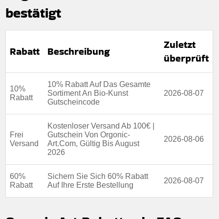
bestätigt
Berechtigung:
Für alle Kunden
Art des Angebots:
Zeitlich begrenztes angebot
Zuletzt
Kumulierbar:
Nicht mit anderen Aktionen kombinierbar
Rabatt
Beschreibung
überprüft
Bedingungen:
Weitere Informationen finden Sie in den
Nutzungsbedingungen auf der Website des Händlers.
10% Rabatt Auf Das Gesamte
10%
Sortiment An Bio-Kunst
2026-08-07
Rabatt
Gutscheincode
Kostenloser Versand Ab 100€ |
Frei
Gutschein Von Orgonic-
2026-08-06
Versand
Art.Com, Gültig Bis August
2026
60%
Sichern Sie Sich 60% Rabatt
2026-08-07
Rabatt
Auf Ihre Erste Bestellung