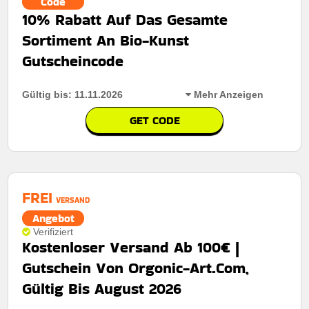
Code
10% Rabatt Auf Das Gesamte
Sortiment An Bio-Kunst
Gutscheincode
Gültig bis: 11.11.2026
Mehr Anzeigen
GET CODE
Rabatt:
Sichern Sie sich jetzt 10% Rabatt auf das
gesamte Sortiment und sparen Sie bei jedem Einkauf!
Mindestkaufbetrag:
Keine mindestausgaben
FREI
VERSAND
Berechtigung:
Für alle Kunden
Angebot
Verifiziert
Art des Angebots:
Zeitlich begrenztes angebot
Kostenloser Versand Ab 100€ |
Kumulierbar:
Nicht mit anderen Aktionen kombinierbar
Gutschein Von Orgonic-Art.Com,
Bedingungen:
Weitere Informationen finden Sie in den
Gültig Bis August 2026
Nutzungsbedingungen auf der Website des Händlers.