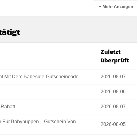
n
Mehr Anzeigen
 auf der Website des Händlers.
€
ätigt
Zuletzt
überprüft
 den geschäftsbedingungen auf der website des händlers
nt Mit Dem Babeside-Gutscheincode
2026-08-07
e
2026-08-06
 Rabatt
2026-08-07
r Für Babypuppen – Gutschein Von
2026-08-05