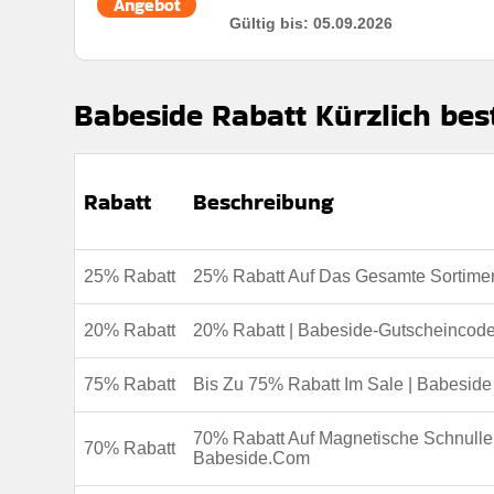
Angebot
Kumulierbar:
Kombiniert mit anderen Werbeaktione
Gültig bis: 05.09.2026
Bedingungen:
Die Geschäftsbedingungen finden Sie
Rabatt:
Gratis Mini-Baby bei Bestellungen über 213
Mindestkaufbetrag:
Bestellungen über 213€
Babeside Rabatt Kürzlich best
Berechtigung:
Nur Neukunden
Art des Angebots:
Zeitlich begrenztes Angebot
Rabatt
Beschreibung
Kumulierbar:
Kombiniert mit anderen Aktionen
Bedingungen:
Weitere informationen finden sie in
25% Rabatt
25% Rabatt Auf Das Gesamte Sortime
20% Rabatt
20% Rabatt | Babeside-Gutscheincod
75% Rabatt
Bis Zu 75% Rabatt Im Sale | Babeside
70% Rabatt Auf Magnetische Schnulle
70% Rabatt
Babeside.Com