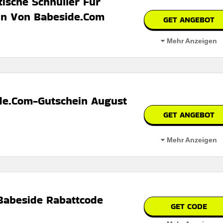
ische Schnuller Für
in Von Babeside.Com
GET ANGEBOT
n
Mehr Anzeigen
 auf der Website des Händlers.
e Babypuppen-Schnuller – das perfekte Geschenk für fantasievolles
ide.Com-Gutschein August
GET ANGEBOT
bar
Mehr Anzeigen
 den Nutzungsbedingungen auf der Website des Händlers.
it schneller Lieferung und ohne versteckte Zusatzkosten.
 Babeside Rabattcode
GET CODE