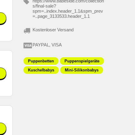
https://www.babeside.com/collection
s/final-sale?
spm=..index.header_1.1&spm_prev
=..page_3133533.header_1.1
Kostenloser Versand
PAYPAL, VISA
Puppenbetten
Puppenspielgeräte
Kuschelbabys
Mini-Silikonbabys