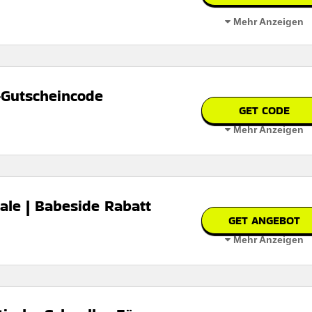
Mehr Anzeigen
-Gutscheincode
GET CODE
Mehr Anzeigen
n
 auf der website des händlers
ale | Babeside Rabatt
GET ANGEBOT
Mehr Anzeigen
n
itlich begrenzte Angebote online verfügbar
 auf der Website des Händlers.