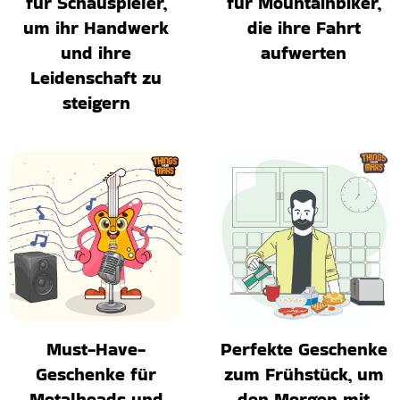
für Schauspieler,
für Mountainbiker,
um ihr Handwerk
die ihre Fahrt
und ihre
aufwerten
Leidenschaft zu
steigern
Must-Have-
Perfekte Geschenke
Geschenke für
zum Frühstück, um
Metalheads und
den Morgen mit