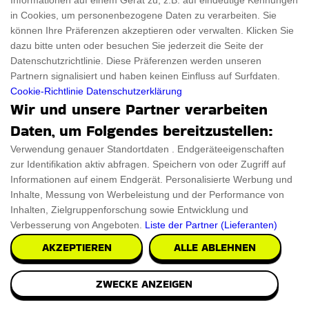
Informationen auf einem Gerät zu, z.B. auf eindeutige Kennungen
in Cookies, um personenbezogene Daten zu verarbeiten. Sie
können Ihre Präferenzen akzeptieren oder verwalten. Klicken Sie
dazu bitte unten oder besuchen Sie jederzeit die Seite der
Datenschutzrichtlinie. Diese Präferenzen werden unseren
Partnern signalisiert und haben keinen Einfluss auf Surfdaten.
Cookie-Richtlinie
Datenschutzerklärung
Seinfeld Geschenke,
Perfekte Messer
Wir und unsere Partner verarbeiten
die jeden Seinfeld-
Geschenke für die
Daten, um Folgendes bereitzustellen:
Liebhaber vor
kulinarischen
Verwendung genauer Standortdaten . Endgeräteeigenschaften
Freude springen
Enthusiasten in
zur Identifikation aktiv abfragen. Speichern von oder Zugriff auf
lassen
Ihrem Leben
Informationen auf einem Endgerät. Personalisierte Werbung und
Inhalte, Messung von Werbeleistung und der Performance von
Inhalten, Zielgruppenforschung sowie Entwicklung und
Verbesserung von Angeboten.
Liste der Partner (Lieferanten)
AKZEPTIEREN
ALLE ABLEHNEN
ZWECKE ANZEIGEN