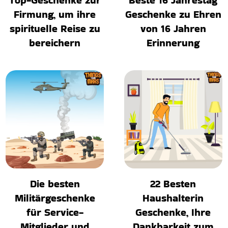
Top-Geschenke zur
Beste 16 Jahrestag
Firmung, um ihre
Geschenke zu Ehren
spirituelle Reise zu
von 16 Jahren
bereichern
Erinnerung
Die besten
22 Besten
Militärgeschenke
Haushalterin
für Service-
Geschenke, Ihre
Mitglieder und
Dankbarkeit zum