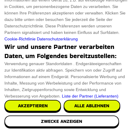
Informationen auf einem Gerät zu, z.B. auf eindeutige Kennungen
in Cookies, um personenbezogene Daten zu verarbeiten. Sie
können Ihre Präferenzen akzeptieren oder verwalten. Klicken Sie
dazu bitte unten oder besuchen Sie jederzeit die Seite der
Barisieur Tee & Kaffee
Datenschutzrichtlinie. Diese Präferenzen werden unseren
Partnern signalisiert und haben keinen Einfluss auf Surfdaten.
Cookie-Richtlinie
Datenschutzerklärung
Wecker
Wir und unsere Partner verarbeiten
Daten, um Folgendes bereitzustellen:
Aufwachen! Es ist Zeit für Kaffee und der ist auch
Verwendung genauer Standortdaten . Endgeräteeigenschaften
schon gebrüht. Hörst du das Geräusch von
zur Identifikation aktiv abfragen. Speichern von oder Zugriff auf
kochendem Wasser? Auch der Duft von Kaffee liegt
Informationen auf einem Endgerät. Personalisierte Werbung und
in der Luft. Stehen Sie auf für einen erfrischenden
Inhalte, Messung von Werbeleistung und der Performance von
Inhalten, Zielgruppenforschung sowie Entwicklung und
Schluck.
Verbesserung von Angeboten.
Liste der Partner (Lieferanten)
AKZEPTIEREN
ALLE ABLEHNEN
€275.69
PRÜFEN SIE ES AUS
ZWECKE ANZEIGEN