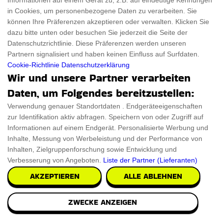
Informationen auf einem Gerät zu, z.B. auf eindeutige Kennungen
in Cookies, um personenbezogene Daten zu verarbeiten. Sie
können Ihre Präferenzen akzeptieren oder verwalten. Klicken Sie
dazu bitte unten oder besuchen Sie jederzeit die Seite der
Datenschutzrichtlinie. Diese Präferenzen werden unseren
Partnern signalisiert und haben keinen Einfluss auf Surfdaten.
Cookie-Richtlinie
Datenschutzerklärung
Wir und unsere Partner verarbeiten
Daten, um Folgendes bereitzustellen:
Verwendung genauer Standortdaten . Endgeräteeigenschaften
zur Identifikation aktiv abfragen. Speichern von oder Zugriff auf
Informationen auf einem Endgerät. Personalisierte Werbung und
How to Not Die Alone Buchen Sie
Inhalte, Messung von Werbeleistung und der Performance von
Inhalten, Zielgruppenforschung sowie Entwicklung und
Lernen Sie die Wissenschaft der Liebe und der
Verbesserung von Angeboten.
Liste der Partner (Lieferanten)
Beziehungen kennen. Lesen Sie die prägnantesten und p
AKZEPTIEREN
ALLE ABLEHNEN
€13.12
PRÜFEN SIE ES AUS
ZWECKE ANZEIGEN