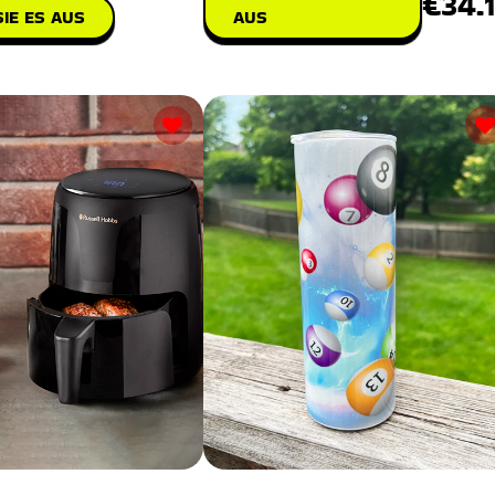
€34.
IE ES AUS
AUS