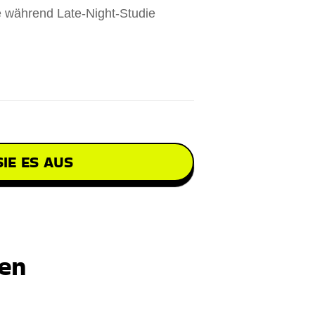
e während Late-Night-Studie
IE ES AUS
ten