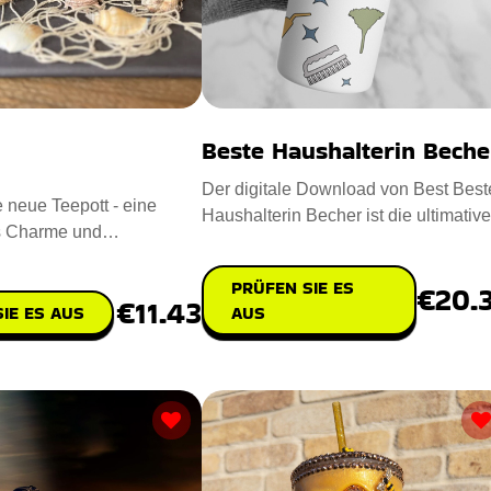
Beste Haushalterin Beche
Der digitale Download von Best Best
e neue Teepott - eine
Haushalterin Becher ist die ultimative
s Charme und
und zugleich bequeme Lö
Überraschung für jede Gelegenheit. En
PRÜFEN SIE ES
€20.
€11.43
AUS
IE ES AUS