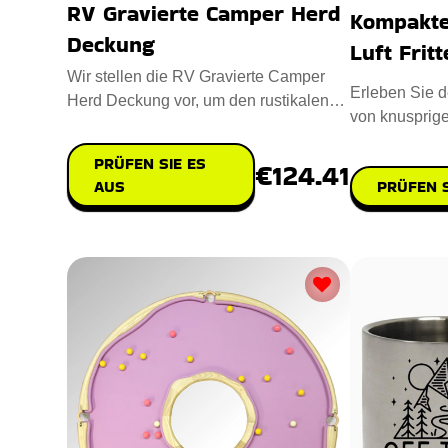
RV Gravierte Camper Herd
Kompakte 
Deckung
Luft Frit
Wir stellen die RV Gravierte Camper
Erleben Sie 
Herd Deckung vor, um den rustikalen
von knusprig
Charme Ihrer Camperküche zu
mit einer Kom
PRÜFEN SIE ES
€124.41
PRÜFEN S
AUS