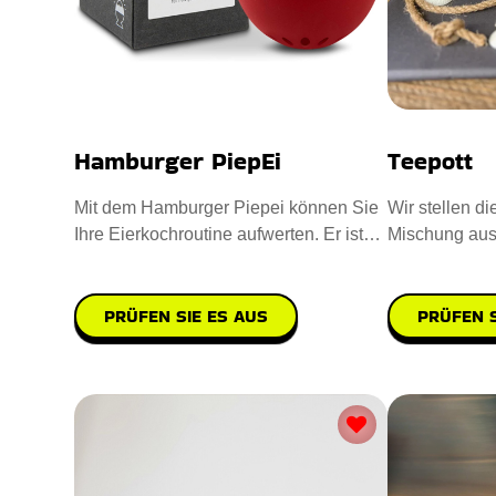
Hamburger PiepEi
Teepott
Mit dem Hamburger Piepei können Sie
Wir stellen di
Ihre Eierkochroutine aufwerten. Er ist
Mischung au
aus hochwertigem Kunstst
PRÜFEN SIE ES AUS
PRÜFEN S