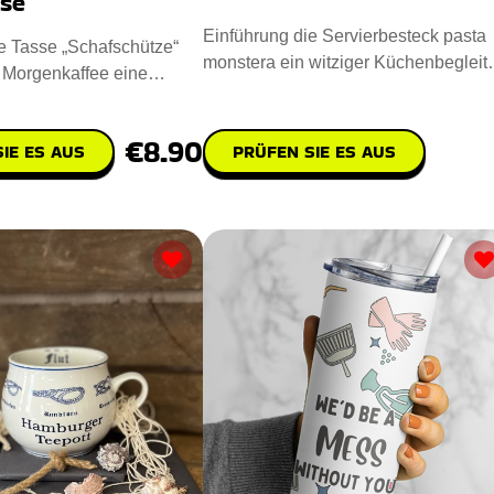
sse
Einführung die Servierbesteck pasta
e Tasse „Schafschütze“
monstera ein witziger Küchenbegleite
m Morgenkaffee eine
Es besteht zu 100 % aus
e. Sie zeigt
€8.90
IE ES AUS
PRÜFEN SIE ES AUS