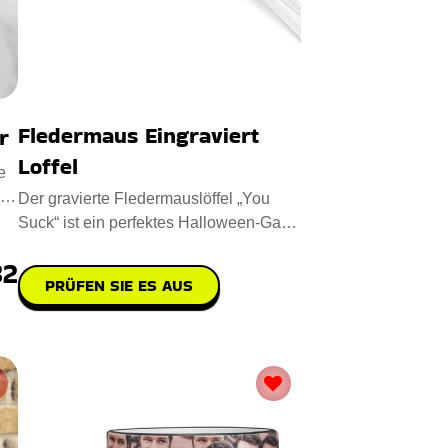
Fledermaus Eingraviert
r
Loffel
e
Der gravierte Fledermauslöffel „You
Suck“ ist ein perfektes Halloween-Gag-
Geschenk aus hochwert
32
PRÜFEN SIE ES AUS