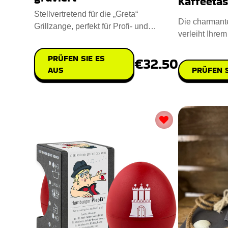
Kaffeeta
Stellvertretend für die „Greta“
Die charmant
Grillzange, perfekt für Profi- und
verleiht Ihre
Hobbygriller. Handgefertigt
verspielte Not
PRÜFEN SIE ES
€32.50
PRÜFEN S
AUS