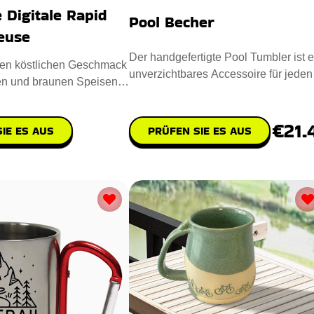
Digitale Rapid
Pool Becher
teuse
Der handgefertigte Pool Tumbler ist e
den köstlichen Geschmack
unverzichtbares Accessoire für jeden
en und braunen Speisen
Poolspieler. Entworfen
pakte Digitale
€21.
IE ES AUS
PRÜFEN SIE ES AUS