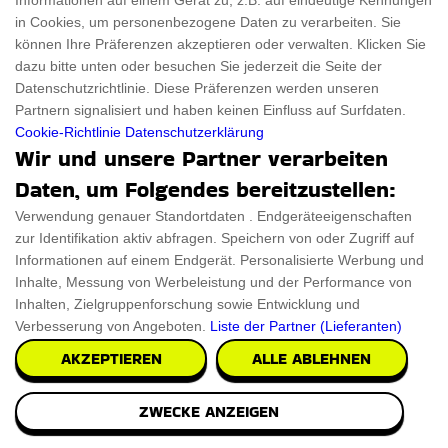
Informationen auf einem Gerät zu, z.B. auf eindeutige Kennungen
DAS
in Cookies, um personenbezogene Daten zu verarbeiten. Sie
können Ihre Präferenzen akzeptieren oder verwalten. Klicken Sie
dazu bitte unten oder besuchen Sie jederzeit die Seite der
RAMPENLICHT
Datenschutzrichtlinie. Diese Präferenzen werden unseren
Partnern signalisiert und haben keinen Einfluss auf Surfdaten.
Cookie-Richtlinie
Datenschutzerklärung
Wir und unsere Partner verarbeiten
EIN PRODUKT EINREICHEN
Daten, um Folgendes bereitzustellen:
Verwendung genauer Standortdaten . Endgeräteeigenschaften
zur Identifikation aktiv abfragen. Speichern von oder Zugriff auf
Informationen auf einem Endgerät. Personalisierte Werbung und
Inhalte, Messung von Werbeleistung und der Performance von
Inhalten, Zielgruppenforschung sowie Entwicklung und
Verbesserung von Angeboten.
Liste der Partner (Lieferanten)
AKZEPTIEREN
ALLE ABLEHNEN
ZWECKE ANZEIGEN