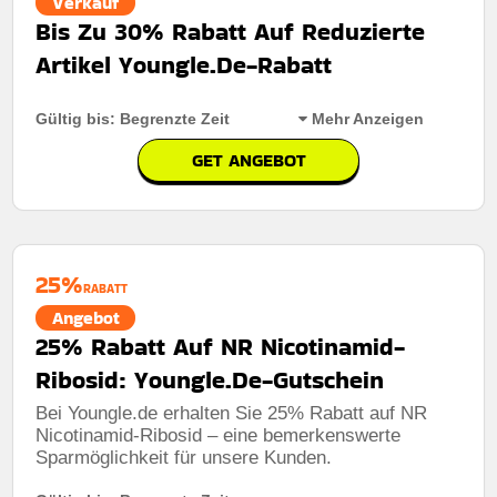
Verkauf
Bis Zu 30% Rabatt Auf Reduzierte
Artikel Youngle.De-Rabatt
Gültig bis: Begrenzte Zeit
Mehr Anzeigen
GET ANGEBOT
Rabatt:
Kunden erhalten bis zu 30% Rabatt auf
ausgewählte Artikel aus dem Sale-Bereich.
Mindestkaufbetrag:
Keine mindestausgaben
25%
RABATT
Berechtigung:
Für alle Kunden
Angebot
25% Rabatt Auf NR Nicotinamid-
Art des Angebots:
Zeitlich begrenztes angebot
Ribosid: Youngle.De-Gutschein
Bei Youngle.de erhalten Sie 25% Rabatt auf NR
Nicotinamid-Ribosid – eine bemerkenswerte
Sparmöglichkeit für unsere Kunden.