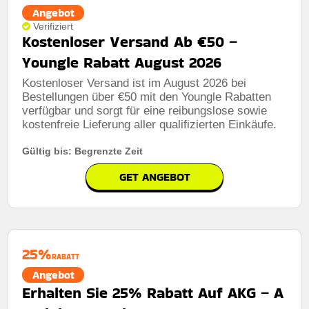
Berechtigung:
Für alle Kunden
Angebot
Verifiziert
Art des Angebots:
Zeitlich begrenztes angebot
Kostenloser Versand Ab €50 –
Kumulierbar:
Nicht mit anderen Aktionen kombinierbar
Youngle Rabatt August 2026
Bedingungen:
Weitere Informationen finden Sie in den
Kostenloser Versand ist im August 2026 bei
Nutzungsbedingungen auf der Website des Händlers.
Bestellungen über €50 mit den Youngle Rabatten
verfügbar und sorgt für eine reibungslose sowie
kostenfreie Lieferung aller qualifizierten Einkäufe.
Gültig bis: Begrenzte Zeit
GET ANGEBOT
25%
RABATT
Angebot
Erhalten Sie 25% Rabatt Auf AKG – A