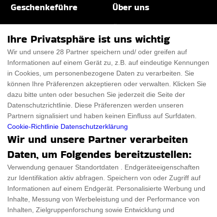
Geschenkeführe
Über uns
Für Männer
Über uns
Ihre Privatsphäre ist uns wichtig
Für Frauen
Disclaimer
Wir und unsere 28 Partner speichern und/ oder greifen auf
Informationen auf einem Gerät zu, z.B. auf eindeutige Kennungen
Für Haustiere
Rabattcode
in Cookies, um personenbezogene Daten zu verarbeiten. Sie
ThanksGiving
Trendiger Rabattcode
können Ihre Präferenzen akzeptieren oder verwalten. Klicken Sie
dazu bitte unten oder besuchen Sie jederzeit die Seite der
Black Friday
Datenschutzrichtlinie. Diese Präferenzen werden unseren
Partnern signalisiert und haben keinen Einfluss auf Surfdaten.
Ein Produkt einreichen
Datenschutz­erklärung
Cookie-Richtlinie
Datenschutzerklärung
Wir und unsere Partner verarbeiten
Kontakt
Datenschutz­erklärung
Daten, um Folgendes bereitzustellen:
Ein Produkt einreichen
Impressum
Verwendung genauer Standortdaten . Endgeräteeigenschaften
zur Identifikation aktiv abfragen. Speichern von oder Zugriff auf
Geschenkeführer
Cookies
Informationen auf einem Endgerät. Personalisierte Werbung und
Cyber Monday
Inhalte, Messung von Werbeleistung und der Performance von
Inhalten, Zielgruppenforschung sowie Entwicklung und