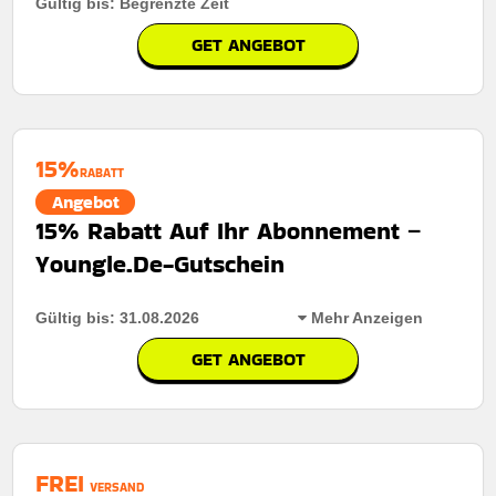
Gültig bis: Begrenzte Zeit
GET ANGEBOT
15%
RABATT
Angebot
15% Rabatt Auf Ihr Abonnement –
Youngle.De-Gutschein
Gültig bis: 31.08.2026
Mehr Anzeigen
GET ANGEBOT
Rabatt:
Sichern Sie sich für kurze Zeit 15% Rabatt auf
Ihr Abonnement bei ausgewählten Tarifen.
Mindestkaufbetrag:
Keine mindestausgaben
FREI
VERSAND