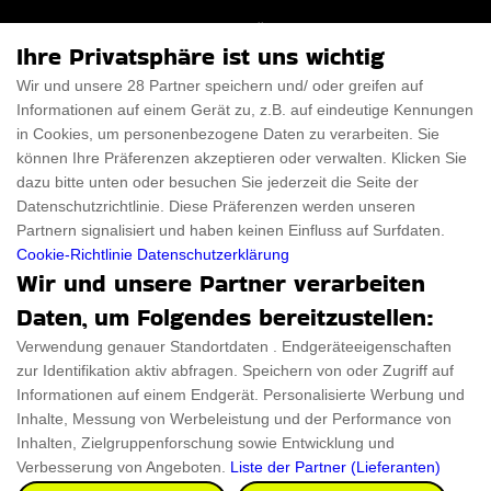
Für Männer
Über uns
Ihre Privatsphäre ist uns wichtig
Für Frauen
Disclaimer
Wir und unsere 28 Partner speichern und/ oder greifen auf
Informationen auf einem Gerät zu, z.B. auf eindeutige Kennungen
Für Haustiere
Rabattcode
in Cookies, um personenbezogene Daten zu verarbeiten. Sie
ThanksGiving
Trendiger Rabattcode
können Ihre Präferenzen akzeptieren oder verwalten. Klicken Sie
dazu bitte unten oder besuchen Sie jederzeit die Seite der
Black Friday
Datenschutzrichtlinie. Diese Präferenzen werden unseren
Partnern signalisiert und haben keinen Einfluss auf Surfdaten.
Ein Produkt einreichen
Datenschutz­erklärung
Cookie-Richtlinie
Datenschutzerklärung
Wir und unsere Partner verarbeiten
Kontakt
Datenschutz­erklärung
Daten, um Folgendes bereitzustellen:
Ein Produkt einreichen
Impressum
Verwendung genauer Standortdaten . Endgeräteeigenschaften
zur Identifikation aktiv abfragen. Speichern von oder Zugriff auf
Geschenkeführer
Cookies
Informationen auf einem Endgerät. Personalisierte Werbung und
Cyber Monday
Inhalte, Messung von Werbeleistung und der Performance von
Inhalten, Zielgruppenforschung sowie Entwicklung und
Verbesserung von Angeboten.
Liste der Partner (Lieferanten)