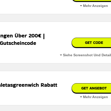
Mehr Anzeigen
um vollen preis und sparen sie bei regulären produkten im gesamten
ungen Über 200€ |
Gutscheincode
GET CODE
erbar
Siehe Screenshot Und Detai
 den geschäftsbedingungen auf der website des händlers
aletasgreenwich Rabatt
GET ANGEBOT
Mehr Anzeigen
% ermäßigung auf ausgewählte artikel und hilft kunden, stilvolle