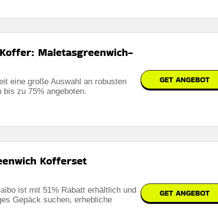
erbar
 auf der website des händlers
 Koffer: Maletasgreenwich-
GET ANGEBOT
eit eine große Auswahl an robusten
n bis zu 75% angeboten.
eenwich Kofferset
ibo ist mit 51% Rabatt erhältlich und
GET ANGEBOT
iges Gepäck suchen, erhebliche