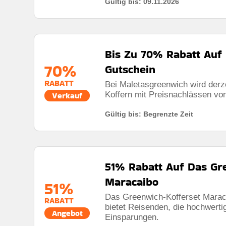
Gültig bis: 09.11.2026
Kumulierbar:
Nicht mit anderen angeboten kombini
Bedingungen:
Die geschäftsbedingungen finden sie
Bis Zu 70% Rabatt Auf
70%
Gutschein
RABATT
Bei Maletasgreenwich wird derz
Koffern mit Preisnachlässen vo
Verkauf
Gültig bis: Begrenzte Zeit
51% Rabatt Auf Das Gr
Maracaibo
51%
Das Greenwich-Kofferset Maraca
RABATT
bietet Reisenden, die hochwert
Angebot
Einsparungen.