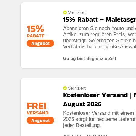
Mindestkaufbetrag:
Keine mindestausgaben
Verifiziert
15% Rabatt – Maletasg
Berechtigung:
Für alle kunden
15%
Abonnieren Sie noch heute und e
Art des Angebots:
Zeitlich begrenztes angebot
Artikel zum regulären Preis, w
RABATT
Kumulierbar:
Nicht mit anderen angeboten kombini
übersteigt. So erhalten Sie ein
Angebot
Verhältnis für eine große Auswa
Bedingungen:
Weitere informationen finden sie in
Gültig bis: Begrenzte Zeit
Verifiziert
Kostenloser Versand |
FREI
August 2026
Rabatt:
10% rabatt auf alle bestellungen
VERSAND
Kostenloser Versand mit einem
Mindestkaufbetrag:
Bestellungen über 200€
2026 sorgt für bequeme Lieferun
Angenot
Berechtigung:
Für alle kunden
jeder Bestellung.
Art des Angebots:
Zeitlich begrenztes angebot