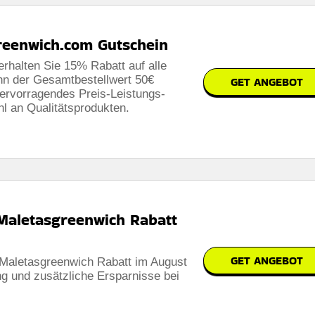
reenwich.com Gutschein
rhalten Sie 15% Rabatt auf alle
enn der Gesamtbestellwert 50€
GET ANGEBOT
erbar
 hervorragendes Preis-Leistungs-
hl an Qualitätsprodukten.
 den geschäftsbedingungen auf der website des händlers
 Maletasgreenwich Rabatt
GET ANGEBOT
 Maletasgreenwich Rabatt im August
g und zusätzliche Ersparnisse bei