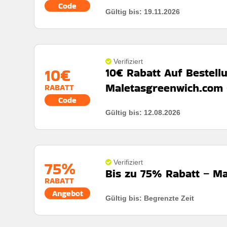
Code
Gültig bis: 19.11.2026
Rabatt:
Profitieren sie von 15% rabatt auf artikel z
geschäft.
Mindestkaufbetrag:
Bestellungen über 99€
Verifiziert
10€
10€ Rabatt Auf Bestell
Berechtigung:
Für alle kunden
Maletasgreenwich.com 
RABATT
Art des Angebots:
Zeitlich begrenztes angebot
Code
Kumulierbar:
Nicht mit anderen angeboten kombini
Gültig bis: 12.08.2026
Bedingungen:
Weitere informationen finden sie in
75%
Verifiziert
Bis zu 75% Rabatt – M
RABATT
Angebot
Gültig bis: Begrenzte Zeit
Rabatt:
Der maletasgreenwich rabatt bietet bis zu 75
gepäckstücke zu unschlagbaren preisen zu finden.