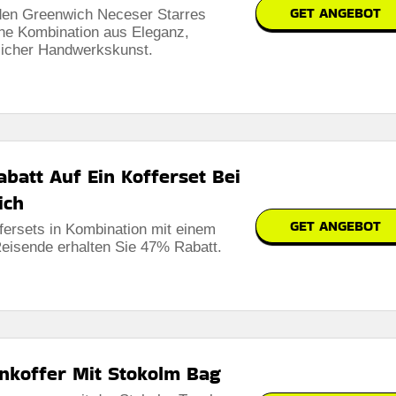
GET ANGEBOT
den Greenwich Neceser Starres
ine Kombination aus Eleganz,
licher Handwerkskunst.
abatt Auf Ein Kofferset Bei
ich
GET ANGEBOT
fersets in Kombination mit einem
eisende erhalten Sie 47% Rabatt.
nkoffer Mit Stokolm Bag