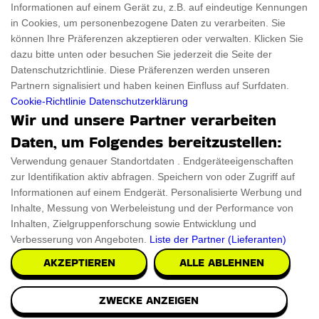
Informationen auf einem Gerät zu, z.B. auf eindeutige Kennungen
Für Haustiere
Rabattcode
in Cookies, um personenbezogene Daten zu verarbeiten. Sie
ThanksGiving
Trendiger Rabattcode
können Ihre Präferenzen akzeptieren oder verwalten. Klicken Sie
dazu bitte unten oder besuchen Sie jederzeit die Seite der
Black Friday
Datenschutzrichtlinie. Diese Präferenzen werden unseren
Partnern signalisiert und haben keinen Einfluss auf Surfdaten.
Ein Produkt einreichen
Datenschutz­erklärung
Cookie-Richtlinie
Datenschutzerklärung
Wir und unsere Partner verarbeiten
Kontakt
Datenschutz­erklärung
Daten, um Folgendes bereitzustellen:
Ein Produkt einreichen
Impressum
Verwendung genauer Standortdaten . Endgeräteeigenschaften
zur Identifikation aktiv abfragen. Speichern von oder Zugriff auf
Geschenkeführer
Cookies
Informationen auf einem Endgerät. Personalisierte Werbung und
Cyber Monday
Inhalte, Messung von Werbeleistung und der Performance von
Inhalten, Zielgruppenforschung sowie Entwicklung und
Verbesserung von Angeboten.
Liste der Partner (Lieferanten)
AKZEPTIEREN
ALLE ABLEHNEN
Alle Urheberrechte © 2026 sind ThingsFromMars.de
ZWECKE ANZEIGEN
vorbehalten.