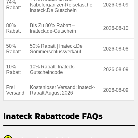
74%
Art des Angebots:
Zeitlich begrenztes Angebot
Kabelorganizer-Reisetasche:
2026-08-09
Rabatt
Inateck.De Gutschein
Kumulierbar:
Kombiniert mit anderen Werbeaktionen.
80%
Bis Zu 80% Rabatt –
Bedingungen:
Weitere Informationen finden Sie in den
2026-08-10
Geschäftsbedingungen auf der Website des Händlers.
Rabatt
Inateck.de-Gutschein
50%
50% Rabatt | Inateck.De
2026-08-08
Rabatt
Sommerschlussverkauf
10%
10% Rabatt: Inateck-
2026-08-09
Rabatt
Gutscheincode
Frei
Kostenloser Versand: Inateck-
2026-08-09
Versand
Rabatt August 2026
Inateck Rabattcode FAQs