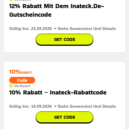
12% Rabatt Mit Dem Inateck.De-
Art des Angebots:
Zeitlich begrenztes Angebot
Bedingungen:
Weitere Informationen finden Sie in den
Geschäftsbedingungen auf der Website des Händlers.
Gutscheincode
Kumulierbar:
Kombiniert mit anderen Werbeaktionen.
Bedingungen:
Weitere Informationen finden Sie in den
Gültig bis: 23.09.2026
Siehe Screenshot Und Details
Geschäftsbedingungen auf der Website des Händlers.
GET CODE
10%
RABATT
Code
Verifiziert
10% Rabatt – Inateck-Rabattcode
Gültig bis: 16.09.2026
Siehe Screenshot Und Details
GET CODE
Rabatt:
Sichern sie sich 12% rabatt auf jede bestellung
durch eingabe des codes an der kasse.