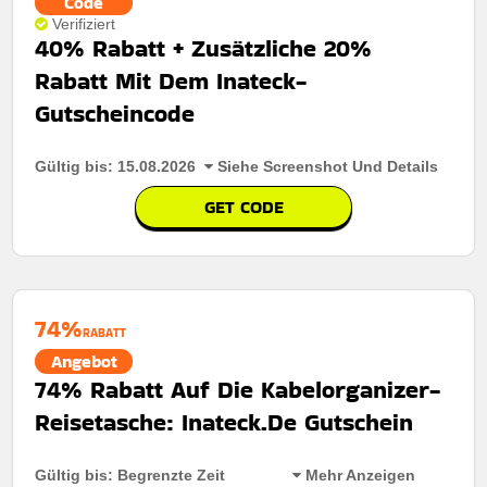
Code
Verifiziert
40% Rabatt + Zusätzliche 20%
Rabatt Mit Dem Inateck-
Gutscheincode
Gültig bis: 15.08.2026
Siehe Screenshot Und Details
GET CODE
74%
RABATT
Angebot
74% Rabatt Auf Die Kabelorganizer-
Reisetasche: Inateck.De Gutschein
Gültig bis: Begrenzte Zeit
Mehr Anzeigen
Rabatt:
40% rabatt auf hüllen für samsung galaxy tab