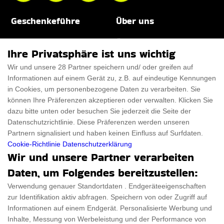
Geschenkeführe
Über uns
Für Männer
Über uns
Ihre Privatsphäre ist uns wichtig
Für Frauen
Disclaimer
Wir und unsere 28 Partner speichern und/ oder greifen auf
Informationen auf einem Gerät zu, z.B. auf eindeutige Kennungen
Für Haustiere
Rabattcode
in Cookies, um personenbezogene Daten zu verarbeiten. Sie
ThanksGiving
Trendiger Rabattcode
können Ihre Präferenzen akzeptieren oder verwalten. Klicken Sie
dazu bitte unten oder besuchen Sie jederzeit die Seite der
Black Friday
Datenschutzrichtlinie. Diese Präferenzen werden unseren
Partnern signalisiert und haben keinen Einfluss auf Surfdaten.
Ein Produkt einreichen
Datenschutz­erklärung
Cookie-Richtlinie
Datenschutzerklärung
Wir und unsere Partner verarbeiten
Kontakt
Datenschutz­erklärung
Daten, um Folgendes bereitzustellen:
Ein Produkt einreichen
Impressum
Verwendung genauer Standortdaten . Endgeräteeigenschaften
zur Identifikation aktiv abfragen. Speichern von oder Zugriff auf
Geschenkeführer
Cookies
Informationen auf einem Endgerät. Personalisierte Werbung und
Cyber Monday
Inhalte, Messung von Werbeleistung und der Performance von