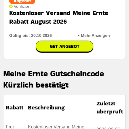
Angebot
Verifiziert
Kostenloser Versand Meine Ernte
Rabatt August 2026
Gültig bis: 20.10.2026
Mehr Anzeigen
GET ANGEBOT
Rabatt:
Sparen sie versandkosten dank kostenlosem
versand für alle bestellungen im gesamten shop.
Meine Ernte Gutscheincode
Mindestkaufbetrag:
Keine Mindestausgaben
Kürzlich bestätigt
Berechtigung:
Für alle Kunden
Art des Angebots:
Zeitlich begrenztes Angebot
Zuletzt
Kumulierbar:
Kombiniert mit anderen Werbeaktionen.
Rabatt
Beschreibung
überprüft
Bedingungen:
Weitere Informationen finden Sie in den
Nutzungsbedingungen auf der Website des Händlers.
Frei
Kostenloser Versand Meine