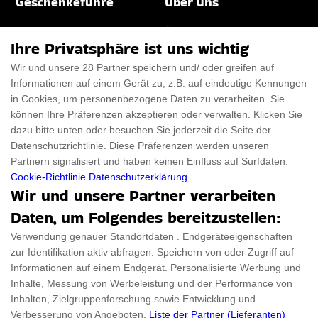
Geschenkeführe
Über uns
Für Männer
Über uns
Ihre Privatsphäre ist uns wichtig
Für Frauen
Disclaimer
Wir und unsere 28 Partner speichern und/ oder greifen auf
Informationen auf einem Gerät zu, z.B. auf eindeutige Kennungen
Für Haustiere
Rabattcode
in Cookies, um personenbezogene Daten zu verarbeiten. Sie
ThanksGiving
Trendiger Rabattcode
können Ihre Präferenzen akzeptieren oder verwalten. Klicken Sie
dazu bitte unten oder besuchen Sie jederzeit die Seite der
Black Friday
Datenschutzrichtlinie. Diese Präferenzen werden unseren
Partnern signalisiert und haben keinen Einfluss auf Surfdaten.
Ein Produkt einreichen
Datenschutz­erklärung
Cookie-Richtlinie
Datenschutzerklärung
Wir und unsere Partner verarbeiten
Kontakt
Datenschutz­erklärung
Daten, um Folgendes bereitzustellen:
Ein Produkt einreichen
Impressum
Verwendung genauer Standortdaten . Endgeräteeigenschaften
zur Identifikation aktiv abfragen. Speichern von oder Zugriff auf
Geschenkeführer
Cookies
Informationen auf einem Endgerät. Personalisierte Werbung und
Cyber Monday
Inhalte, Messung von Werbeleistung und der Performance von
Inhalten, Zielgruppenforschung sowie Entwicklung und
Verbesserung von Angeboten.
Liste der Partner (Lieferanten)