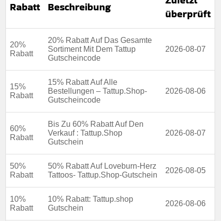
Rabatt
Beschreibung
überprüft
Art des Angebots:
Zeitlich begrenztes angebot
Kumulierbar:
Nicht mit anderen angeboten
20% Rabatt Auf Das Gesamte
kombinierbar
20%
Sortiment Mit Dem Tattup
2026-08-07
Rabatt
Gutscheincode
Bedingungen:
Weitere informationen finden sie in den
geschäftsbedingungen auf der website des händlers
15% Rabatt Auf Alle
15%
Bestellungen – Tattup.Shop-
2026-08-06
Rabatt
Gutscheincode
Bis Zu 60% Rabatt Auf Den
60%
Verkauf : Tattup.Shop
2026-08-07
Rabatt
Gutschein
50%
50% Rabatt Auf Loveburn-Herz
2026-08-05
Rabatt
Tattoos- Tattup.Shop-Gutschein
10%
10% Rabatt: Tattup.shop
2026-08-06
Rabatt
Gutschein