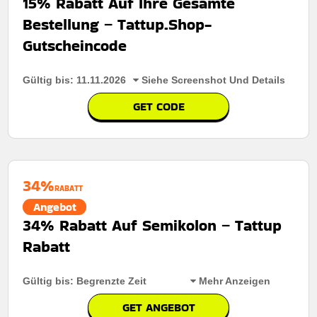
15% Rabatt Auf Ihre Gesamte
Art des Angebots:
Zeitlich begrenztes angebot
Bestellung – Tattup.Shop-
Kumulierbar:
Nicht mit anderen angeboten
Gutscheincode
kombinierbar
Bedingungen:
Weitere informationen finden sie in den
Gültig bis: 11.11.2026
Siehe Screenshot Und Details
geschäftsbedingungen auf der website des händlers
GET CODE
34%
RABATT
Angebot
34% Rabatt Auf Semikolon – Tattup
Rabatt
Gültig bis: Begrenzte Zeit
Mehr Anzeigen
GET ANGEBOT
Rabatt:
Profitieren Sie von 15% Rabatt auf alle