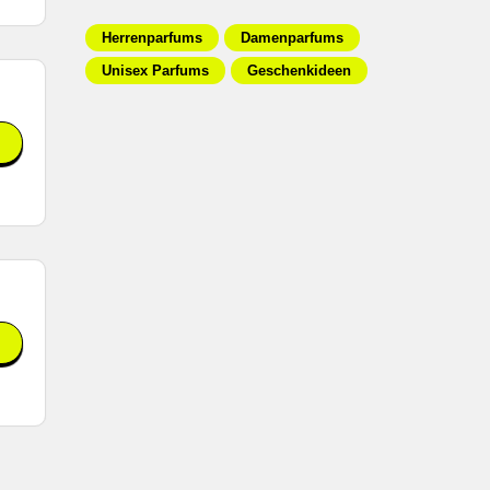
Herrenparfums
Damenparfums
Unisex Parfums
Geschenkideen
 in
kt
n.