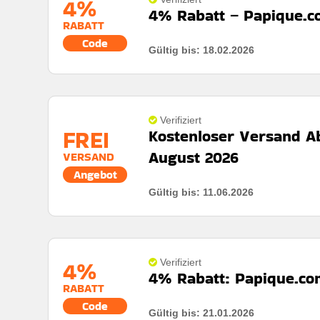
4%
Kumulierbar:
Kombiniert mit anderen Werbeaktione
4% Rabatt – Papique.c
RABATT
Art des Angebots:
Zeitlich begrenztes angebot
Bedingungen:
Weitere Informationen finden Sie in
Code
Gültig bis: 18.02.2026
Kumulierbar:
Kombiniert mit anderen Werbeaktione
Bedingungen:
Weitere Informationen finden Sie in
Verifiziert
FREI
Kostenloser Versand A
August 2026
VERSAND
Angebot
Gültig bis: 11.06.2026
Rabatt:
Profitieren sie von kostenlosem versand und 
zusätzliche liefergebühren zu zahlen.
Mindestkaufbetrag:
Bestellungen über 99€
4%
Verifiziert
4% Rabatt: Papique.co
Berechtigung:
Für alle kunden
RABATT
Art des Angebots:
Zeitlich begrenztes angebot
Code
Gültig bis: 21.01.2026