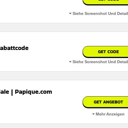
Siehe Screenshot Und Detai
abattcode
GET CODE
Siehe Screenshot Und Detai
ale | Papique.com
GET ANGEBOT
Mehr Anzeigen
atte von bis zu 30% auf die sale-kollektion mit trendigen modeartikeln