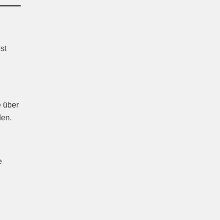
st
e über
den.
e