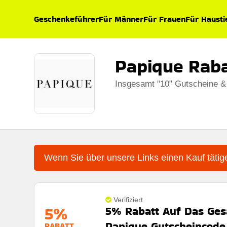
Geschenkeführer
Für Männer
Für Frauen
Für Hausti
Papique Rab
Insgesamt "10" Gutscheine &
Wenn Sie über unsere Links einen Kauf tätige
Verifiziert
5%
5% Rabatt Auf Das Ges
Papique Gutscheincode
RABATT