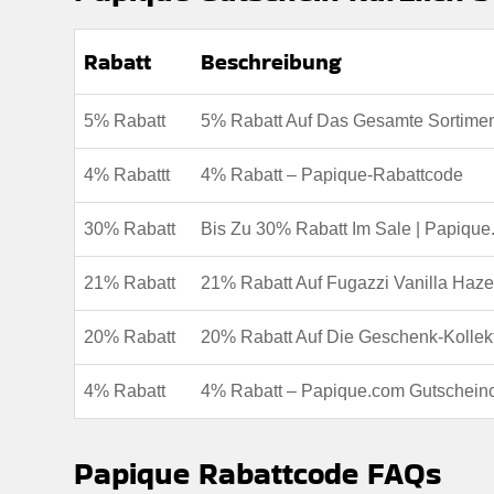
Berechtigung:
Für alle Kunden
Art des Angebots:
Zeitlich begrenztes angebot
Rabatt
Beschreibung
Kumulierbar:
Nicht mit anderen Aktionen kombinier
Rabatt:
Sichern sie sich 4% rabatt auf alle bestellun
5% Rabatt
5% Rabatt Auf Das Gesamte Sortime
den bereichen mode, accessoires, beauty und artikel
Bedingungen:
Weitere Informationen finden Sie in
Mindestkaufbetrag:
Keine mindestausgaben
4% Rabattt
4% Rabatt – Papique-Rabattcode
Berechtigung:
Für alle kunden
30% Rabatt
Bis Zu 30% Rabatt Im Sale | Papiqu
Art des Angebots:
Zeitlich begrenztes angebot
Kumulierbar:
Nicht mit anderen angeboten kombini
21% Rabatt
21% Rabatt Auf Fugazzi Vanilla Haz
Bedingungen:
Weitere informationen finden sie in
20% Rabatt
20% Rabatt Auf Die Geschenk-Kollek
4% Rabatt
4% Rabatt – Papique.com Gutschein
Papique Rabattcode FAQs