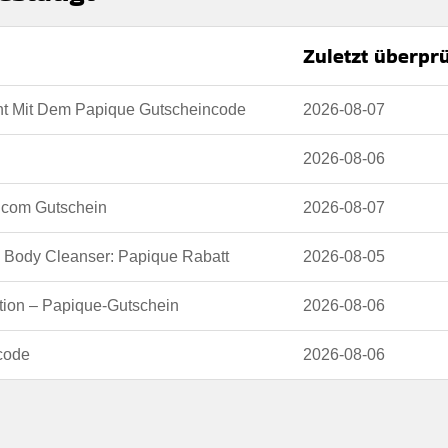
Zuletzt überprü
bar
gen und profitieren sie von zusätzlichen ersparnissen bei jedem einkauf
nt Mit Dem Papique Gutscheincode
2026-08-07
 des täglichen bedarfs.
 den Nutzungsbedingungen auf der Website des Händlers.
2026-08-06
e.com Gutschein
2026-08-07
erbar
e Body Cleanser: Papique Rabatt
2026-08-05
 den geschäftsbedingungen auf der website des händlers
tion – Papique-Gutschein
2026-08-06
code
2026-08-06