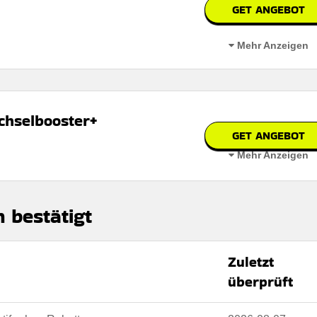
GET ANGEBOT
erbar
Mehr Anzeigen
 den geschäftsbedingungen auf der website des händlers
qualifizierten bestellungen ohne zusätzliche versandkosten.
chselbooster+
GET ANGEBOT
Mehr Anzeigen
erbar
für kurze Zeit erhältlich! Unterstützt Ihre täglichen Stoffwechselziele
 den geschäftsbedingungen auf der website des händlers
h bestätigt
Zuletzt
bar
überprüft
 den Nutzungsbedingungen auf der Website des Händlers.