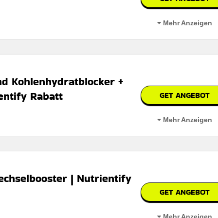
Mehr Anzeigen
60 % auf eine große auswahl an artikeln aus der sale-kollektion.
nd Kohlenhydratblocker +
entify Rabatt
GET ANGEBOT
erbar
Mehr Anzeigen
 den geschäftsbedingungen auf der website des händlers
ts-packung fat and carbohydrate blocker inklusive eines kostenlosen e
chselbooster | Nutrientify
GET ANGEBOT
erbar
Mehr Anzeigen