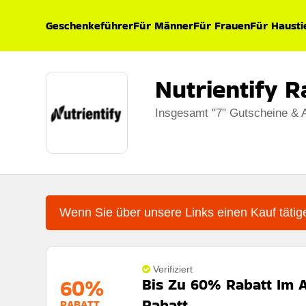
Geschenkeführer
Für Männer
Für Frauen
Für Hausti
Nutrientify 
Insgesamt "7" Gutscheine & 
Wenn Sie über unsere Links einen Kauf tätige
Verifiziert
60%
Bis Zu 60% Rabatt Im A
Rabatt
RABATT