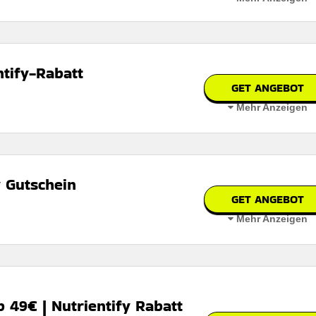
 den geschäftsbedingungen auf der website des händlers
ts-packung metabolism booster und erhalten sie zusätzlich einen
ntify-Rabatt
GET ANGEBOT
Mehr Anzeigen
 E-Book und lernen Sie sofort neue Fähigkeiten und Kenntnisse!
erbar
 den geschäftsbedingungen auf der website des händlers
y Gutschein
GET ANGEBOT
Mehr Anzeigen
n.
ntify-gutschein auf ausgewählte artikel während der checkout-aktionen
 den Geschäftsbedingungen auf der Website des Händlers.
 49€ | Nutrientify Rabatt