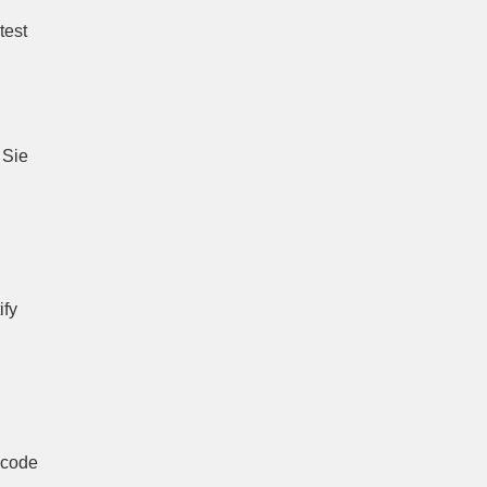
test
 Sie
ify
scode