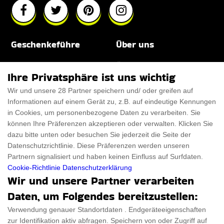
Geschenkeführe
Über uns
Für Männer
Über uns
Ihre Privatsphäre ist uns wichtig
Für Frauen
Disclaimer
Wir und unsere 28 Partner speichern und/ oder greifen auf
Informationen auf einem Gerät zu, z.B. auf eindeutige Kennungen
Für Haustiere
Rabattcode
in Cookies, um personenbezogene Daten zu verarbeiten. Sie
ThanksGiving
Trendiger Rabattcode
können Ihre Präferenzen akzeptieren oder verwalten. Klicken Sie
dazu bitte unten oder besuchen Sie jederzeit die Seite der
Black Friday
Datenschutzrichtlinie. Diese Präferenzen werden unseren
Partnern signalisiert und haben keinen Einfluss auf Surfdaten.
Ein Produkt einreichen
Datenschutz­erklärung
Cookie-Richtlinie
Datenschutzerklärung
Wir und unsere Partner verarbeiten
Kontakt
Datenschutz­erklärung
Daten, um Folgendes bereitzustellen:
Ein Produkt einreichen
Impressum
Verwendung genauer Standortdaten . Endgeräteeigenschaften
zur Identifikation aktiv abfragen. Speichern von oder Zugriff auf
Geschenkeführer
Cookies