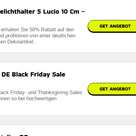
lichthalter 5 Lucio 10 Cm –
GET ANGEBOT
 erhalten Sie 50% Rabatt auf den
nd profitieren von einer deutlichen
len Dekoartikel.
 DE Black Friday Sale
GET ANGEBOT
ack Friday- und Thanksgiving-Sales
nnen so bei hochwertigen