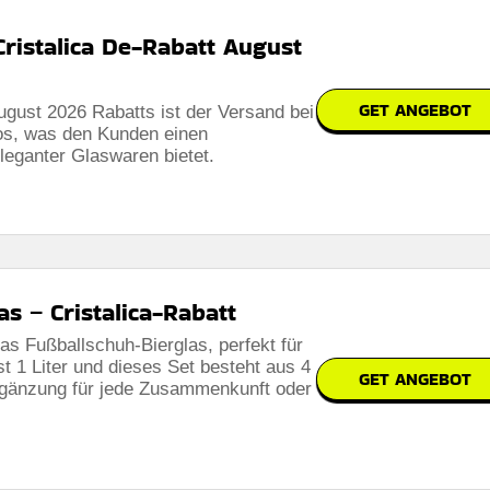
Cristalica De-Rabatt August
GET ANGEBOT
gust 2026 Rabatts ist der Versand bei
os, was den Kunden einen
eleganter Glaswaren bietet.
s – Cristalica-Rabatt
s Fußballschuh-Bierglas, perfekt für
 1 Liter und dieses Set besteht aus 4
GET ANGEBOT
Ergänzung für jede Zusammenkunft oder