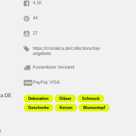
4.1K
44
27
https://cristalica.de/collections/top-
angebote
Kostenloser Versand
PayPal, VISA
ica DE
Dekoration
Gläser
Schmuck
Geschenke
Kerzen
Blumentopf
s