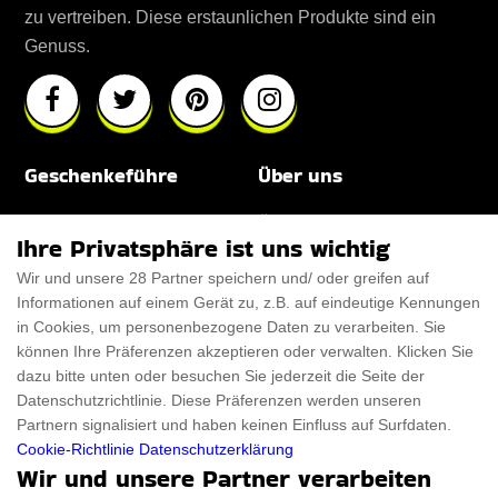
zu vertreiben. Diese erstaunlichen Produkte sind ein
Genuss.
Geschenkeführe
Über uns
Für Männer
Über uns
Ihre Privatsphäre ist uns wichtig
Für Frauen
Disclaimer
Wir und unsere 28 Partner speichern und/ oder greifen auf
Informationen auf einem Gerät zu, z.B. auf eindeutige Kennungen
Für Haustiere
Rabattcode
in Cookies, um personenbezogene Daten zu verarbeiten. Sie
ThanksGiving
Trendiger Rabattcode
können Ihre Präferenzen akzeptieren oder verwalten. Klicken Sie
dazu bitte unten oder besuchen Sie jederzeit die Seite der
Black Friday
Datenschutzrichtlinie. Diese Präferenzen werden unseren
Partnern signalisiert und haben keinen Einfluss auf Surfdaten.
Ein Produkt einreichen
Datenschutz­erklärung
Cookie-Richtlinie
Datenschutzerklärung
Wir und unsere Partner verarbeiten
Kontakt
Datenschutz­erklärung