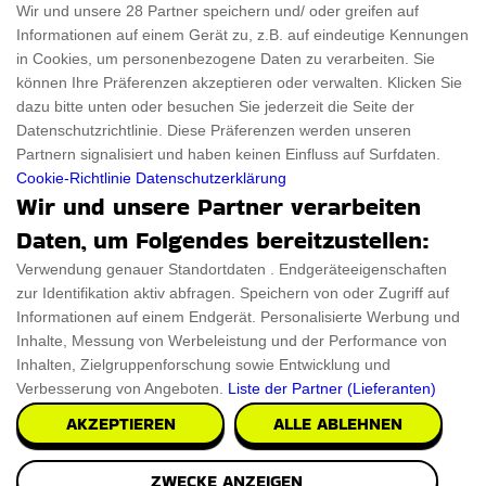
Wir und unsere 28 Partner speichern und/ oder greifen auf
Informationen auf einem Gerät zu, z.B. auf eindeutige Kennungen
Für Haustiere
Rabattcode
in Cookies, um personenbezogene Daten zu verarbeiten. Sie
ThanksGiving
Trendiger Rabattcode
können Ihre Präferenzen akzeptieren oder verwalten. Klicken Sie
dazu bitte unten oder besuchen Sie jederzeit die Seite der
Black Friday
Datenschutzrichtlinie. Diese Präferenzen werden unseren
Partnern signalisiert und haben keinen Einfluss auf Surfdaten.
Ein Produkt einreichen
Datenschutz­erklärung
Cookie-Richtlinie
Datenschutzerklärung
Wir und unsere Partner verarbeiten
Kontakt
Datenschutz­erklärung
Daten, um Folgendes bereitzustellen:
Ein Produkt einreichen
Impressum
Verwendung genauer Standortdaten . Endgeräteeigenschaften
zur Identifikation aktiv abfragen. Speichern von oder Zugriff auf
Geschenkeführer
Cookies
Informationen auf einem Endgerät. Personalisierte Werbung und
Cyber Monday
Inhalte, Messung von Werbeleistung und der Performance von
Inhalten, Zielgruppenforschung sowie Entwicklung und
Verbesserung von Angeboten.
Liste der Partner (Lieferanten)
AKZEPTIEREN
ALLE ABLEHNEN
Alle Urheberrechte © 2026 sind ThingsFromMars.de
ZWECKE ANZEIGEN
vorbehalten.