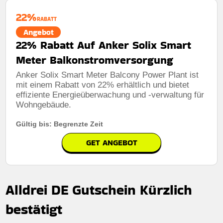
Mindestkaufbetrag:
Keine mindestausgaben
22%
RABATT
Berechtigung:
Für alle Kunden
Angebot
22% Rabatt Auf Anker Solix Smart
Art des Angebots:
Zeitlich begrenztes angebot
Meter Balkonstromversorgung
Kumulierbar:
Nicht mit anderen Aktionen kombinierbar
Anker Solix Smart Meter Balcony Power Plant ist
Bedingungen:
Weitere Informationen finden Sie in den
mit einem Rabatt von 22% erhältlich und bietet
Nutzungsbedingungen auf der Website des Händlers.
effiziente Energieüberwachung und -verwaltung für
Wohngebäude.
Gültig bis: Begrenzte Zeit
GET ANGEBOT
Alldrei DE Gutschein Kürzlich
bestätigt