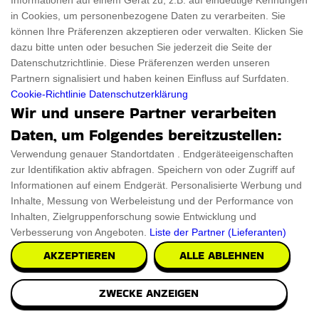
Informationen auf einem Gerät zu, z.B. auf eindeutige Kennungen
in Cookies, um personenbezogene Daten zu verarbeiten. Sie
können Ihre Präferenzen akzeptieren oder verwalten. Klicken Sie
Sparen Sie Geld und Verwenden Sie Alldrei
dazu bitte unten oder besuchen Sie jederzeit die Seite der
DE Gutschein
Datenschutzrichtlinie. Diese Präferenzen werden unseren
Partnern signalisiert und haben keinen Einfluss auf Surfdaten.
Cookie-Richtlinie
Datenschutzerklärung
Betreten Sie ThingsFromMars-DE, Ihr Sparportal, wo
Wir und unsere Partner verarbeiten
Verbraucherwünsche auf beispiellose Qualität treffen. Nutzen Sie
Daten, um Folgendes bereitzustellen:
die Kraft des Sparens mit unseren exklusiven Codes und stellen
Verwendung genauer Standortdaten . Endgeräteeigenschaften
Sie sicher, dass Ihre Reise in die Zukunft sowohl stressfrei als auch
zur Identifikation aktiv abfragen. Speichern von oder Zugriff auf
budgetfreundlich ist. Einige der besten sind Alldrei DE Rabattcode
Informationen auf einem Endgerät. Personalisierte Werbung und
und Gutscheincode. Werden Sie Teil der Shopping-Revolution mit
Inhalte, Messung von Werbeleistung und der Performance von
Inhalten, Zielgruppenforschung sowie Entwicklung und
ThingsFromMars-DE und Alldrei DE, wo intelligente
Verbesserung von Angeboten.
Liste der Partner (Lieferanten)
Entscheidungen große Ersparnisse bringen!
AKZEPTIEREN
ALLE ABLEHNEN
Ähnlich zu Alldrei DE Gutscheine
ZWECKE ANZEIGEN
Allies Shop Gutschein