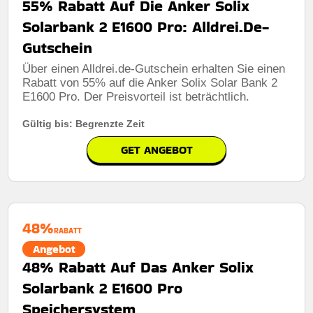
55% Rabatt Auf Die Anker Solix
Art des Angebots:
Zeitlich begrenztes angebot
Solarbank 2 E1600 Pro: Alldrei.De-
Kumulierbar:
Nicht mit anderen Aktionen kombinierbar
Gutschein
Bedingungen:
Weitere Informationen finden Sie in den
Über einen Alldrei.de-Gutschein erhalten Sie einen
Nutzungsbedingungen auf der Website des Händlers.
Rabatt von 55% auf die Anker Solix Solar Bank 2
E1600 Pro. Der Preisvorteil ist beträchtlich.
Gültig bis: Begrenzte Zeit
GET ANGEBOT
48%
RABATT
Angebot
48% Rabatt Auf Das Anker Solix
Solarbank 2 E1600 Pro
Speichersystem