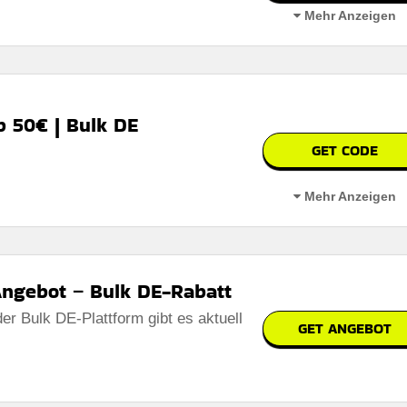
Mehr Anzeigen
dukten
 50€ | Bulk DE
GET CODE
erbar
Mehr Anzeigen
 auf der website des händlers
Angebot – Bulk DE-Rabatt
er Bulk DE-Plattform gibt es aktuell
GET ANGEBOT
erbar
 auf der website des händlers