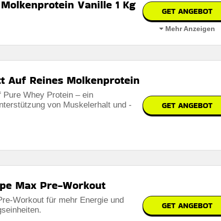
Molkenprotein Vanille 1 Kg
GET ANGEBOT
Mehr Anzeigen
1 kg
t Auf Reines Molkenprotein
f Pure Whey Protein – ein
GET ANGEBOT
terstützung von Muskelerhalt und -
erbar
 auf der website des händlers
ope Max Pre-Workout
re-Workout für mehr Energie und
GET ANGEBOT
gseinheiten.