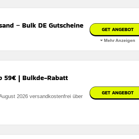
sand – Bulk DE Gutscheine
GET ANGEBOT
Mehr Anzeigen
 bei anmeldung
b 59€ | Bulkde-Rabatt
GET ANGEBOT
erbar
August 2026 versandkostenfrei über
 auf der website des händlers