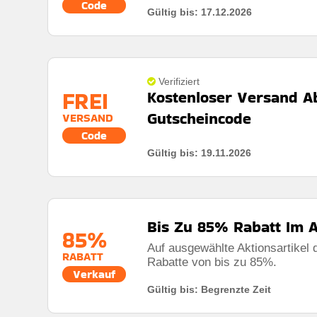
Code
Gültig bis: 17.12.2026
Rabatt:
10% rabattgutschein für den kauf von 5 pro
Mindestkaufbetrag:
Keine mindestausgaben
Berechtigung:
Für alle kunden
Verifiziert
FREI
Kostenloser Versand Ab
Art des Angebots:
Zeitlich begrenztes angebot
Gutscheincode
VERSAND
Kumulierbar:
Nicht mit anderen angeboten kombini
Code
Gültig bis: 19.11.2026
Bedingungen:
Die geschäftsbedingungen finden sie
Rabatt:
Kostenloser versand bei jeder bestellung
Mindestkaufbetrag:
Bestellungen über 50€
Bis Zu 85% Rabatt Im 
Berechtigung:
Für alle kunden
85%
Auf ausgewählte Aktionsartikel d
Art des Angebots:
Zeitlich begrenztes angebot
RABATT
Rabatte von bis zu 85%.
Verkauf
Kumulierbar:
Nicht mit anderen angeboten kombini
Gültig bis: Begrenzte Zeit
Bedingungen:
Die geschäftsbedingungen finden sie