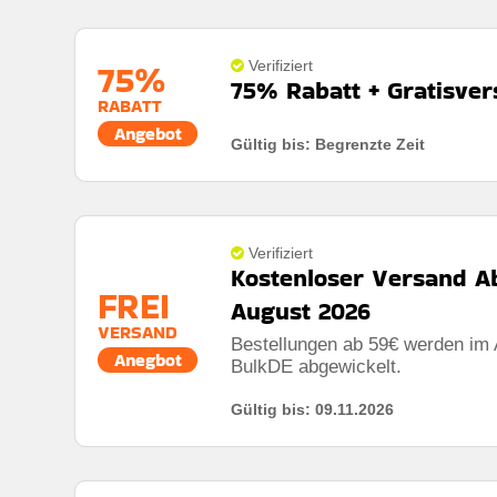
75%
Verifiziert
75% Rabatt + Gratisver
RABATT
Angebot
Gültig bis: Begrenzte Zeit
Rabatt:
Bis zu 75% rabatt plus kostenloser versand
Mindestkaufbetrag:
Bestellungen über 50€
Berechtigung:
Nur neukunden
Verifiziert
Kostenloser Versand A
FREI
Art des Angebots:
Zeitlich begrenztes angebot
August 2026
VERSAND
Kumulierbar:
Nicht mit anderen angeboten kombini
Bestellungen ab 59€ werden im 
Anegbot
BulkDE abgewickelt.
Bedingungen:
Die geschäftsbedingungen finden sie
Gültig bis: 09.11.2026