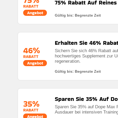
75% Rabatt Auf Reines 
RABATT
Angebot
Gültig bis: Begrenzte Zeit
Rabatt:
75% rabatt auf reines molkenprotein vanille 
Mindestkaufbetrag:
Keine mindestausgaben
Erhalten Sie 46% Rabat
Berechtigung:
Für alle kunden
46%
Sichern Sie sich 46% Rabatt au
Art des Angebots:
Zeitlich begrenztes angebot
hochwertiges Supplement zur Un
RABATT
Kumulierbar:
Nicht mit anderen angeboten kombini
regeneration.
Angebot
Bedingungen:
Die geschäftsbedingungen finden sie
Gültig bis: Begrenzte Zeit
Sparen Sie 35% Auf D
35%
Sparen Sie 35% auf Dope Max P
RABATT
Ausdauer bei intensiven Trainin
Angebot