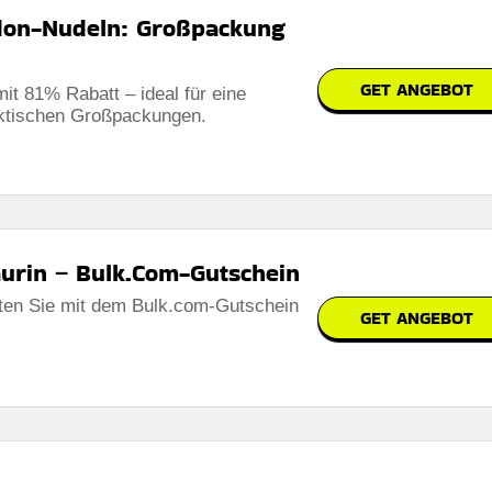
don-Nudeln: Großpackung
GET ANGEBOT
it 81% Rabatt – ideal für eine
aktischen Großpackungen.
aurin – Bulk.Com-Gutschein
lten Sie mit dem Bulk.com-Gutschein
GET ANGEBOT