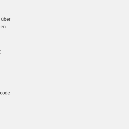
 über
den.
E
scode