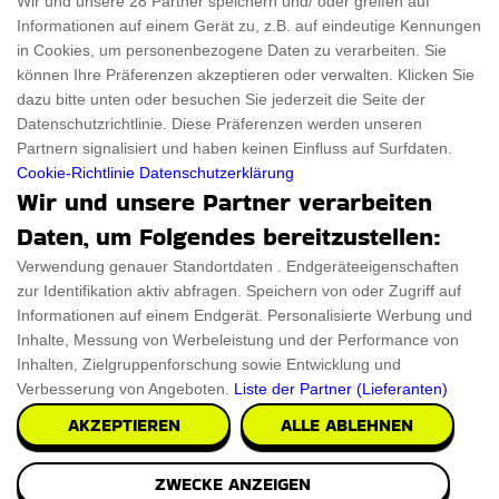
Wir und unsere 28 Partner speichern und/ oder greifen auf
Informationen auf einem Gerät zu, z.B. auf eindeutige Kennungen
Für Haustiere
Rabattcode
in Cookies, um personenbezogene Daten zu verarbeiten. Sie
ThanksGiving
Trendiger Rabattcode
können Ihre Präferenzen akzeptieren oder verwalten. Klicken Sie
dazu bitte unten oder besuchen Sie jederzeit die Seite der
Black Friday
Datenschutzrichtlinie. Diese Präferenzen werden unseren
Partnern signalisiert und haben keinen Einfluss auf Surfdaten.
Ein Produkt einreichen
Datenschutz­erklärung
Cookie-Richtlinie
Datenschutzerklärung
Wir und unsere Partner verarbeiten
Kontakt
Datenschutz­erklärung
Daten, um Folgendes bereitzustellen:
Ein Produkt einreichen
Impressum
Verwendung genauer Standortdaten . Endgeräteeigenschaften
zur Identifikation aktiv abfragen. Speichern von oder Zugriff auf
Geschenkeführer
Cookies
Informationen auf einem Endgerät. Personalisierte Werbung und
Cyber Monday
Inhalte, Messung von Werbeleistung und der Performance von
Inhalten, Zielgruppenforschung sowie Entwicklung und
Verbesserung von Angeboten.
Liste der Partner (Lieferanten)
AKZEPTIEREN
ALLE ABLEHNEN
Alle Urheberrechte © 2026 sind ThingsFromMars.de
ZWECKE ANZEIGEN
vorbehalten.