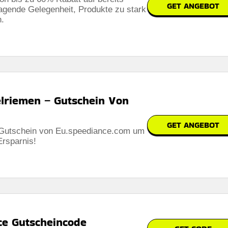
GET ANGEBOT
rragende Gelegenheit, Produkte zu stark
n.
lriemen – Gutschein Von
GET ANGEBOT
 Gutschein von Eu.speediance.com um
Ersparnis!
ce Gutscheincode