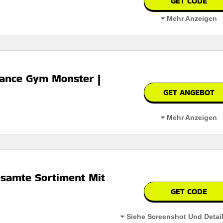
GET CODE
Mehr Anzeigen
ance Gym Monster |
GET ANGEBOT
erbar
Mehr Anzeigen
 auf der website des händlers
esamte Sortiment Mit
GET CODE
erbar
Siehe Screenshot Und Detai
 auf der website des händlers