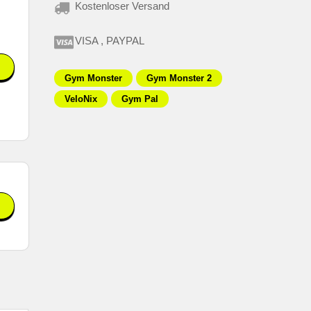
Kostenloser Versand
VISA , PAYPAL
Gym Monster
Gym Monster 2
VeloNix
Gym Pal