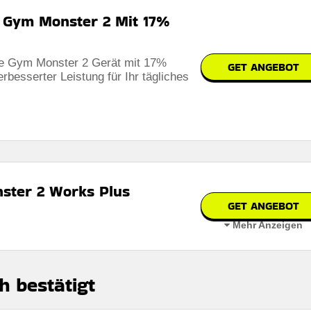
e Gym Monster 2 Mit 17%
ce Gym Monster 2 Gerät mit 17%
GET ANGEBOT
bar
erbesserter Leistung für Ihr tägliches
 auf der website des händlers
erbar
ster 2 Works Plus
 auf der website des händlers
GET ANGEBOT
Mehr Anzeigen
h bestätigt