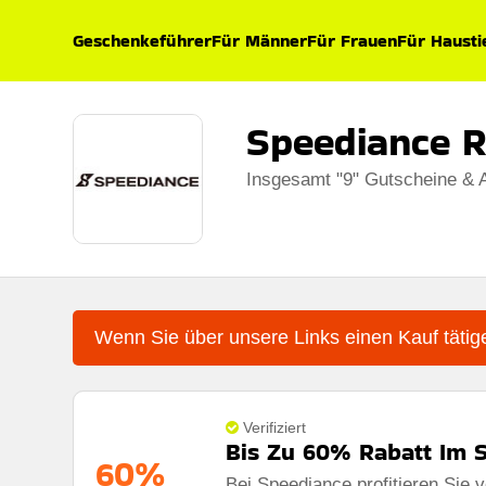
Geschenkeführer
Für Männer
Für Frauen
Für Hausti
Speediance 
Insgesamt "9" Gutscheine & 
Wenn Sie über unsere Links einen Kauf tätige
Verifiziert
Bis Zu 60% Rabatt Im S
60%
Bei Speediance profitieren Sie 