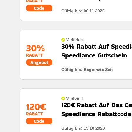
RABATT
Code
Gültig bis: 06.11.2026
Rabatt:
120€ rabatt auf ausgewählte bestellungen
Mindestkaufbetrag:
Keine mindestausgaben
Berechtigung:
Für alle kunden
Verifiziert
30%
30% Rabatt Auf Speedi
Art des Angebots:
Zeitlich begrenztes angebot
Speediance Gutschein
RABATT
Kumulierbar:
Nicht mit anderen angeboten kombini
Angebot
Gültig bis: Begrenzte Zeit
Bedingungen:
Die geschäftsbedingungen finden sie
Rabatt:
30% rabatt auf speediance gym monster
Mindestkaufbetrag:
Keine mindestausgaben
Berechtigung:
Für alle kunden
Verifiziert
120€
120€ Rabatt Auf Das G
Art des Angebots:
Zeitlich begrenztes angebot
Speediance Rabattcode
RABATT
Kumulierbar:
Nicht mit anderen angeboten kombini
Code
Gültig bis: 19.10.2026
Bedingungen:
Die geschäftsbedingungen finden sie