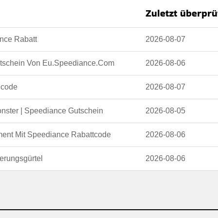
Zuletzt überprü
bar
nce Rabatt
2026-08-07
 auf der website des händlers
utschein Von Eu.Speediance.Com
2026-08-06
ncode
2026-08-07
ster | Speediance Gutschein
2026-08-05
ment Mit Speediance Rabattcode
2026-08-06
erungsgürtel
2026-08-06