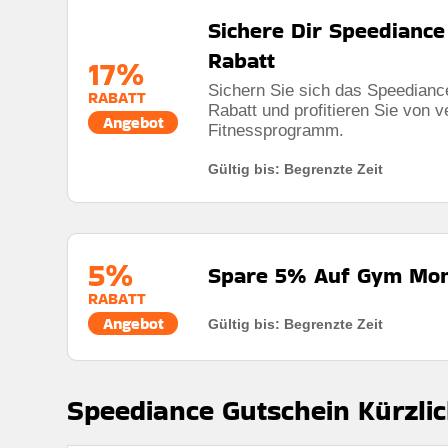
Sichere Dir Speedianc
Berechtigung:
Für alle kunden
Rabatt
17%
Art des Angebots:
Zeitlich begrenztes angebot
Sichern Sie sich das Speedian
RABATT
Kumulierbar:
Nicht mit anderen Aktionen kombinier
Rabatt:
120€ rabatt auf alle bestellungen
Rabatt und profitieren Sie von v
Angebot
Fitnessprogramm.
Bedingungen:
Die geschäftsbedingungen finden sie
Mindestkaufbetrag:
Keine mindestausgaben
Gültig bis: Begrenzte Zeit
Berechtigung:
Für alle kunden
Art des Angebots:
Zeitlich begrenztes angebot
Kumulierbar:
Nicht mit anderen angeboten kombini
5%
Spare 5% Auf Gym Mon
Bedingungen:
Die geschäftsbedingungen finden sie
RABATT
Angebot
Gültig bis: Begrenzte Zeit
Rabatt:
Spare 5% Auf Gym Monster 2 Works Plus
Mindestkaufbetrag:
Keine Mindestausgaben
Speediance Gutschein Kürzlic
Berechtigung:
Für alle kunden