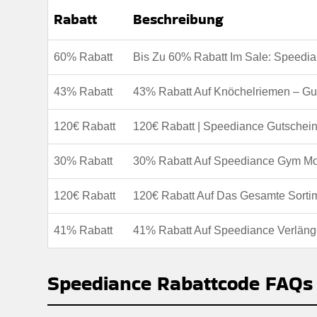
Art des Angebots:
Zeitlich begrenztes angebot
Rabatt
Beschreibung
Kumulierbar:
Nicht mit anderen Aktionen kombinier
60% Rabatt
Bis Zu 60% Rabatt Im Sale: Speedia
Bedingungen:
Die geschäftsbedingungen finden sie
43% Rabatt
43% Rabatt Auf Knöchelriemen – G
120€ Rabatt
120€ Rabatt | Speediance Gutschei
30% Rabatt
30% Rabatt Auf Speediance Gym Mon
120€ Rabatt
120€ Rabatt Auf Das Gesamte Sorti
41% Rabatt
41% Rabatt Auf Speediance Verläng
Speediance Rabattcode FAQs