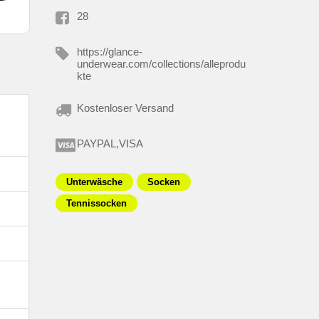
28
-
https://glance-
underwear.com/collections/alleprodu
kte
Kostenloser Versand
PAYPAL,VISA
Unterwäsche
Socken
Tennissocken