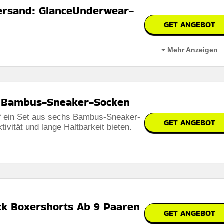
ersand: GlanceUnderwear-
GET ANGEBOT
n.
Mehr Anzeigen
 den Nutzungsbedingungen auf der Website des Händlers.
sand bei allen Einkäufen im Online-Shop für alle verfügbaren Produkte
r Bambus-Sneaker-Socken
uf ein Set aus sechs Bambus-Sneaker-
GET ANGEBOT
ivität und lange Haltbarkeit bieten.
n.
 den Geschäftsbedingungen auf der Website des Händlers.
ck Boxershorts Ab 9 Paaren
GET ANGEBOT