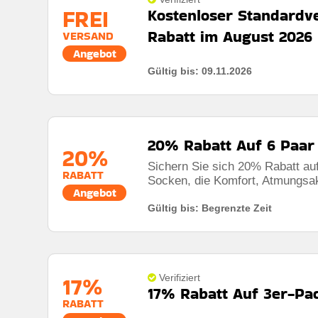
FREI
Kostenloser Standardv
Art des Angebots:
Zeitlich begrenztes angebot
Rabatt im August 2026
VERSAND
Kumulierbar:
Kombiniert mit anderen Werbeaktione
Angebot
Gültig bis: 09.11.2026
Bedingungen:
Weitere Informationen finden Sie in
Rabatt:
Profitieren Sie von kostenlosem Standardver
Mindestkaufbetrag:
Bestellungen über 49€
20% Rabatt Auf 6 Paa
Berechtigung:
Für alle Kunden
20%
Sichern Sie sich 20% Rabatt a
Art des Angebots:
Zeitlich begrenztes Angebot
RABATT
Socken, die Komfort, Atmungsakt
Angebot
Kumulierbar:
Kombiniert mit anderen Werbeaktione
Gültig bis: Begrenzte Zeit
Bedingungen:
Weitere Informationen finden Sie in
17%
Verifiziert
17% Rabatt Auf 3er-Pa
RABATT