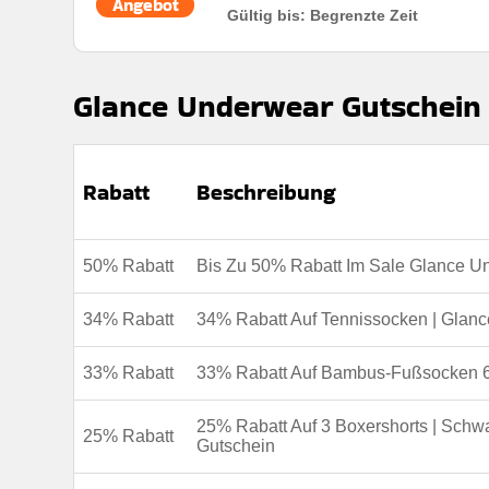
Angebot
Gültig bis: Begrenzte Zeit
Rabatt:
Sichern sie sich 17% rabatt auf das 3er-pack
verhältnis, komfort und alltagsgegenstände zu einem 
Glance Underwear Gutschein K
Mindestkaufbetrag:
Keine Mindestausgaben
Berechtigung:
Für alle Kunden
Art des Angebots:
Zeitlich begrenztes Angebot
Rabatt
Beschreibung
Kumulierbar:
Nicht mit anderen angeboten kombini
Bedingungen:
Weitere Informationen finden Sie in
50% Rabatt
Bis Zu 50% Rabatt Im Sale Glance U
34% Rabatt
34% Rabatt Auf Tennissocken | Glan
33% Rabatt
33% Rabatt Auf Bambus-Fußsocken 6
25% Rabatt Auf 3 Boxershorts | Schw
25% Rabatt
Gutschein