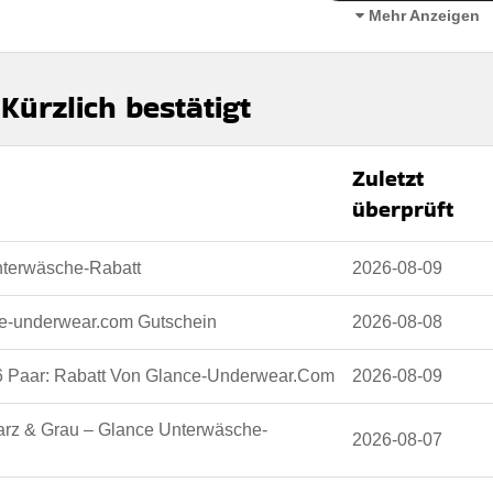
Mehr Anzeigen
 boxershorts mix bwg (9 paar), das ein hervorragendes preis-leistungs
reduzierten preis bietet.
ürzlich bestätigt
Zuletzt
überprüft
erbar
 den Geschäftsbedingungen auf der Website des Händlers.
nterwäsche-Rabatt
2026-08-09
ce-underwear.com Gutschein
2026-08-08
 Paar: Rabatt Von Glance-Underwear.Com
2026-08-09
arz & Grau – Glance Unterwäsche-
2026-08-07