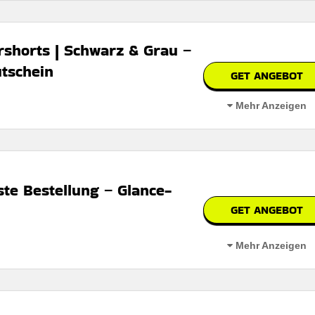
shorts | Schwarz & Grau –
tschein
GET ANGEBOT
bar
Mehr Anzeigen
 den Nutzungsbedingungen auf der Website des Händlers.
ts in Schwarz und Grau – bequeme Alltagskleidung!
ste Bestellung – Glance-
GET ANGEBOT
bar
Mehr Anzeigen
 den Nutzungsbedingungen auf der Website des Händlers.
halten Sie bei Ihrer ersten Bestellung 10% Rabatt.