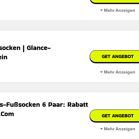
Mehr Anzeigen
im Rahmen der laufenden Saison-Sale-Angebote.
ocken | Glance-
ein
GET ANGEBOT
bar
Mehr Anzeigen
 den Nutzungsbedingungen auf der Website des Händlers.
 papa
-Fußsocken 6 Paar: Rabatt
.Com
GET ANGEBOT
erbar
Mehr Anzeigen
 den Geschäftsbedingungen auf der Website des Händlers.
ßsocken – sechs bequeme und atmungsaktive Paare für jeden Tag.