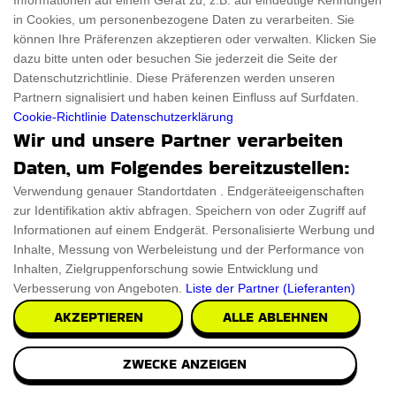
Informationen auf einem Gerät zu, z.B. auf eindeutige Kennungen
Bei Kassis erhalten Sie 15% Rabatt auf das
in Cookies, um personenbezogene Daten zu verarbeiten. Sie
gesamte Sortiment – ​​dank des aktuellen Kassis-
können Ihre Präferenzen akzeptieren oder verwalten. Klicken Sie
Gutscheincodes.
dazu bitte unten oder besuchen Sie jederzeit die Seite der
Datenschutzrichtlinie. Diese Präferenzen werden unseren
GET ANGEBOT
Partnern signalisiert und haben keinen Einfluss auf Surfdaten.
Cookie-Richtlinie
Datenschutzerklärung
Wir und unsere Partner verarbeiten
Daten, um Folgendes bereitzustellen:
Verwendung genauer Standortdaten . Endgeräteeigenschaften
zur Identifikation aktiv abfragen. Speichern von oder Zugriff auf
Sparen Sie Geld und Verwenden Sie Kassis
Informationen auf einem Endgerät. Personalisierte Werbung und
Geschenkartikel Gutschein
Inhalte, Messung von Werbeleistung und der Performance von
Inhalten, Zielgruppenforschung sowie Entwicklung und
Betreten Sie ThingsFromMars-DE, Ihr Sparportal, wo
Verbesserung von Angeboten.
Liste der Partner (Lieferanten)
Verbraucherwünsche auf beispiellose Qualität treffen. Nutzen Sie
AKZEPTIEREN
ALLE ABLEHNEN
die Kraft des Sparens mit unseren exklusiven Codes und stellen
ZWECKE ANZEIGEN
Sie sicher, dass Ihre Reise in die Zukunft sowohl stressfrei als auch
budgetfreundlich ist. Einige der besten sind Kassis Geschenkartikel