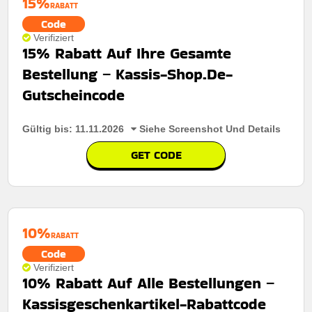
15%
RABATT
Berechtigung:
Für alle Kunden
Code
Verifiziert
Art des Angebots:
Zeitlich begrenztes angebot
15% Rabatt Auf Ihre Gesamte
Kumulierbar:
Nicht mit anderen Aktionen kombinierbar
Bestellung – Kassis-Shop.De-
Bedingungen:
Weitere Informationen finden Sie in den
Gutscheincode
Nutzungsbedingungen auf der Website des Händlers.
Gültig bis: 11.11.2026
Siehe Screenshot Und Details
GET CODE
10%
RABATT
Code
Verifiziert
10% Rabatt Auf Alle Bestellungen –
Kassisgeschenkartikel-Rabattcode