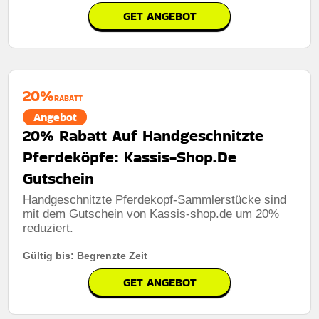
GET ANGEBOT
Rabatt:
Sichern Sie sich 23% Rabatt auf das
Olivenholzarmband mit Sternzeichen-Anhänger.
Mindestkaufbetrag:
Keine mindestausgaben
20%
RABATT
Berechtigung:
Für alle Kunden
Angebot
20% Rabatt Auf Handgeschnitzte
Art des Angebots:
Zeitlich begrenztes angebot
Pferdeköpfe: Kassis-Shop.De
Kumulierbar:
Nicht mit anderen Aktionen kombinierbar
Gutschein
Bedingungen:
Weitere Informationen finden Sie in den
Nutzungsbedingungen auf der Website des Händlers.
Handgeschnitzte Pferdekopf-Sammlerstücke sind
mit dem Gutschein von Kassis-shop.de um 20%
reduziert.
Gültig bis: Begrenzte Zeit
GET ANGEBOT