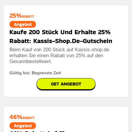
Erinnerungsstück, das Liebe, Verbundenheit und
Berechtigung:
Für alle Kunden
bleibende Erinnerungen symbolisiert.
25%
RABATT
Art des Angebots:
Zeitlich begrenztes angebot
Mindestkaufbetrag:
Keine mindestausgaben
Angebot
Kumulierbar:
Kombinierbar mit anderen Werbeaktionen
Berechtigung:
Für alle Kunden
Kaufe 200 Stück Und Erhalte 25%
Bedingungen:
Weitere Informationen finden Sie in den
Rabatt: Kassis-Shop.De-Gutschein
Art des Angebots:
Zeitlich begrenztes angebot
Nutzungsbedingungen auf der Website des Händlers.
Beim Kauf von 200 Stück auf Kassis-shop.de
Kumulierbar:
Nicht mit anderen Aktionen kombinierbar
erhalten Sie einen Rabatt von 25% auf den
Bedingungen:
Weitere Informationen finden Sie in den
Gesamtbestellwert.
Nutzungsbedingungen auf der Website des Händlers.
Gültig bis: Begrenzte Zeit
GET ANGEBOT
46%
RABATT
Angebot