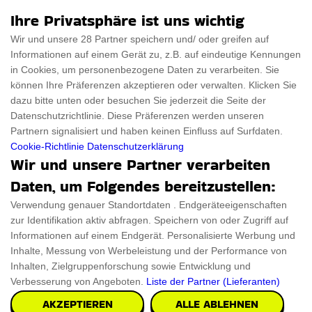
Für Männer
Über uns
Ihre Privatsphäre ist uns wichtig
Für Frauen
Disclaimer
Wir und unsere 28 Partner speichern und/ oder greifen auf
Informationen auf einem Gerät zu, z.B. auf eindeutige Kennungen
Für Haustiere
Rabattcode
in Cookies, um personenbezogene Daten zu verarbeiten. Sie
ThanksGiving
Trendiger Rabattcode
können Ihre Präferenzen akzeptieren oder verwalten. Klicken Sie
dazu bitte unten oder besuchen Sie jederzeit die Seite der
Black Friday
Datenschutzrichtlinie. Diese Präferenzen werden unseren
Partnern signalisiert und haben keinen Einfluss auf Surfdaten.
Ein Produkt einreichen
Datenschutz­erklärung
Cookie-Richtlinie
Datenschutzerklärung
Wir und unsere Partner verarbeiten
Kontakt
Datenschutz­erklärung
Daten, um Folgendes bereitzustellen:
Ein Produkt einreichen
Impressum
Verwendung genauer Standortdaten . Endgeräteeigenschaften
zur Identifikation aktiv abfragen. Speichern von oder Zugriff auf
Geschenkeführer
Cookies
Informationen auf einem Endgerät. Personalisierte Werbung und
Cyber Monday
Inhalte, Messung von Werbeleistung und der Performance von
Inhalten, Zielgruppenforschung sowie Entwicklung und
Verbesserung von Angeboten.
Liste der Partner (Lieferanten)
AKZEPTIEREN
ALLE ABLEHNEN