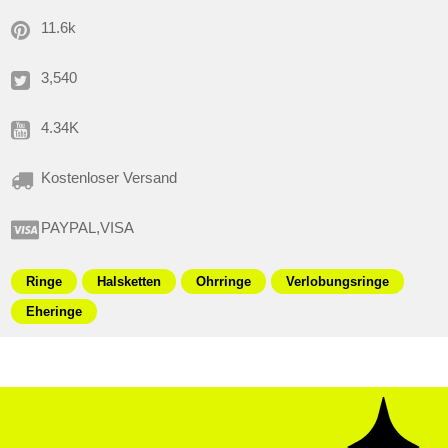
11.6k
3,540
4.34K
Kostenloser Versand
PAYPAL,VISA
Ringe
Halsketten
Ohrringe
Verlobungsringe
Eheringe