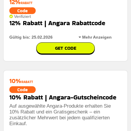
12%
RABATT
Code
Berechtigung:
Für alle Kunden
Verifiziert
12% Rabatt | Angara Rabattcode
Art des Angebots:
Zeitlich begrenztes angebot
Kumulierbar:
Nicht mit anderen Aktionen kombinierbar
Gültig bis: 25.02.2026
Mehr Anzeigen
GET CODE
Rabatt:
Sichern sie sich 12% rabatt auf ihre gesamte
bestellung mit dem code und profitieren sie noch heute
vom sparangebot.
10%
Mindestkaufbetrag:
Keine mindestausgaben
RABATT
Code
Berechtigung:
Für alle Kunden
10% Rabatt | Angara-Gutscheincode
Art des Angebots:
Zeitlich begrenztes angebot
Auf ausgewählte Angara-Produkte erhalten Sie
Kumulierbar:
Kombiniert mit anderen werbeaktionen.
10% Rabatt und ein Gratisgeschenk – ein
zusätzlicher Mehrwert bei jedem qualifizierten
Bedingungen:
Weitere informationen finden sie in den
Einkauf.
geschäftsbedingungen auf der website des händlers.