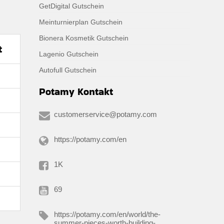
GetDigital Gutschein
Meinturnierplan Gutschein
Bionera Kosmetik Gutschein
t
Lagenio Gutschein
Autofull Gutschein
Potamy Kontakt
customerservice@potamy.com
https://potamy.com/en
1K
69
https://potamy.com/en/world/the-
summer-pieces-worth-building-