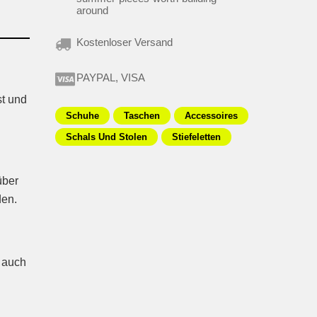
around
Kostenloser Versand
PAYPAL, VISA
st und
Schuhe
Taschen
Accessoires
Schals Und Stolen
Stiefeletten
über
den.
y auch