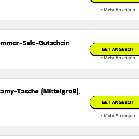
Mehr Anzeigen
duzierte Artikel und tollen Angeboten in verschiedenen Produktkategori
ommer-Sale-Gutschein
GET ANGEBOT
Mehr Anzeigen
bar
ktion sichern
 den Nutzungsbedingungen auf der Website des Händlers.
amy-Tasche (Mittelgroß),
GET ANGEBOT
n
Mehr Anzeigen
 auf der Website des Händlers.
ß), potamy-rabatt