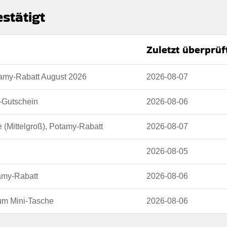
stätigt
Zuletzt überprüf
n
tamy-Rabatt August 2026
2026-08-07
 auf der Website des Händlers.
-Gutschein
2026-08-06
(Mittelgroß), Potamy-Rabatt
2026-08-07
e
2026-08-05
amy-Rabatt
2026-08-06
um Mini-Tasche
2026-08-06