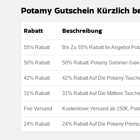
Mindestkaufbetrag:
Keine Mindestausgaben
Potamy Gutschein Kürzlich be
Berechtigung:
Für alle kunden
Art des Angebots:
Zeitlich begrenztes Angebot
Rabatt
Beschreibung
Kumulierbar:
Kombiniert mit anderen Werbeaktione
55% Rabatt
Bis Zu 55% Rabatt Im Angebot Po
Bedingungen:
Die Geschäftsbedingungen finden Sie
50% Rabatt
50% Rabatt: Potamy Sommer-Sale
42% Rabatt
42% Rabatt Auf Die Potamy-Tasche 
31% Rabatt
31% Rabatt Auf Die Mittlere Tasch
Frei Versand
Kostenloser Versand ab 150€, Pot
24% Rabatt
24% Rabatt Auf Die Potamy Premi