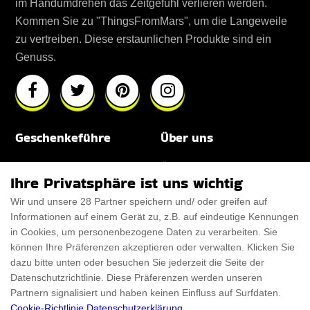
im Handumdrehen das Zeitgefühl verlieren werden.
Kommen Sie zu "ThingsFromMars", um die Langeweile
zu vertreiben. Diese erstaunlichen Produkte sind ein
Genuss.
Geschenkeführe
Über uns
Für Männer
Über uns
Ihre Privatsphäre ist uns wichtig
Für Frauen
Disclaimer
Wir und unsere 28 Partner speichern und/ oder greifen auf
Informationen auf einem Gerät zu, z.B. auf eindeutige Kennungen
Für Haustiere
Rabattcode
in Cookies, um personenbezogene Daten zu verarbeiten. Sie
ThanksGiving
Trendiger Rabattcode
können Ihre Präferenzen akzeptieren oder verwalten. Klicken Sie
dazu bitte unten oder besuchen Sie jederzeit die Seite der
Black Friday
Datenschutzrichtlinie. Diese Präferenzen werden unseren
Partnern signalisiert und haben keinen Einfluss auf Surfdaten.
Ein Produkt einreichen
Datenschutz­erklärung
Cookie-Richtlinie
Datenschutzerklärung