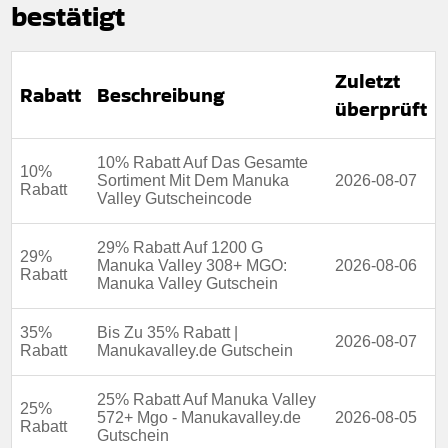
Mindestkaufbetrag:
Keine mindestausgaben
bestätigt
Berechtigung:
Für alle kunden
Zuletzt
Art des Angebots:
Zeitlich begrenztes angebot
Rabatt
Beschreibung
überprüft
Kumulierbar:
Nicht mit anderen angeboten
kombinierbar
10% Rabatt Auf Das Gesamte
Bedingungen:
Weitere informationen finden sie in den
10%
geschäftsbedingungen auf der website des händlers
Sortiment Mit Dem Manuka
2026-08-07
Rabatt
Valley Gutscheincode
29% Rabatt Auf 1200 G
29%
Manuka Valley 308+ MGO:
2026-08-06
Rabatt
Manuka Valley Gutschein
35%
Bis Zu 35% Rabatt |
2026-08-07
Rabatt
Manukavalley.de Gutschein
25% Rabatt Auf Manuka Valley
25%
572+ Mgo - Manukavalley.de
2026-08-05
Rabatt
Gutschein