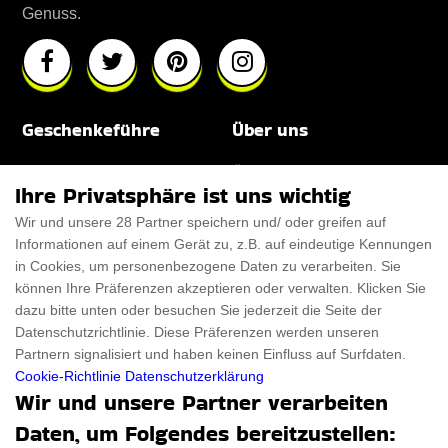
Genuss.
Geschenkeführe
Über uns
Für Männer
Über uns
Ihre Privatsphäre ist uns wichtig
Für Frauen
Disclaimer
Wir und unsere 28 Partner speichern und/ oder greifen auf
Informationen auf einem Gerät zu, z.B. auf eindeutige Kennungen
Für Haustiere
Rabattcode
in Cookies, um personenbezogene Daten zu verarbeiten. Sie
ThanksGiving
Trendiger Rabattcode
können Ihre Präferenzen akzeptieren oder verwalten. Klicken Sie
dazu bitte unten oder besuchen Sie jederzeit die Seite der
Black Friday
Datenschutzrichtlinie. Diese Präferenzen werden unseren
Partnern signalisiert und haben keinen Einfluss auf Surfdaten.
Ein Produkt einreichen
Datenschutz­erklärung
Cookie-Richtlinie
Datenschutzerklärung
Wir und unsere Partner verarbeiten
Kontakt
Datenschutz­erklärung
Daten, um Folgendes bereitzustellen:
Ein Produkt einreichen
Impressum