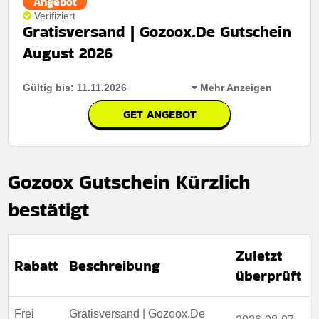
Angebot
Verifiziert
Gratisversand | Gozoox.De Gutschein
August 2026
Gültig bis: 11.11.2026
Mehr Anzeigen
GET ANGEBOT
Rabatt:
Profitieren Sie von kostenlosem Versand bei
allen Bestellungen und schneller, zuverlässiger
Lieferung direkt zu Ihnen nach Hause – jederzeit
Gozoox Gutschein Kürzlich
verfügbar.
Mindestkaufbetrag:
Keine mindestausgaben
bestätigt
Berechtigung:
Für alle Kunden
Zuletzt
Art des Angebots:
Zeitlich begrenztes angebot
Rabatt
Beschreibung
überprüft
Kumulierbar:
Nicht mit anderen Aktionen kombinierbar
Bedingungen:
Weitere Informationen finden Sie in den
Frei
Gratisversand | Gozoox.De
Nutzungsbedingungen auf der Website des Händlers.