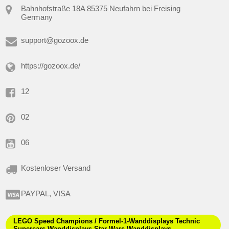
Bahnhofstraße 18A 85375 Neufahrn bei Freising
Germany
support@gozoox.de
https://gozoox.de/
12
02
06
Kostenloser Versand
PAYPAL, VISA
LEGO Speed ​​Champions / Formel-1-Wanddisplays Technic
Supercars-Wanddisplays Star Wars-Wanddisplays