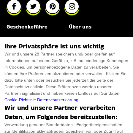
Geschenkeführe
Über uns
Für Männer
Über uns
Ihre Privatsphäre ist uns wichtig
Für Frauen
Disclaimer
Wir und unsere 28 Partner speichern und/ oder greifen auf
Informationen auf einem Gerät zu, z.B. auf eindeutige Kennungen
Für Haustiere
Rabattcode
in Cookies, um personenbezogene Daten zu verarbeiten. Sie
ThanksGiving
Trendiger Rabattcode
können Ihre Präferenzen akzeptieren oder verwalten. Klicken Sie
dazu bitte unten oder besuchen Sie jederzeit die Seite der
Black Friday
Datenschutzrichtlinie. Diese Präferenzen werden unseren
Partnern signalisiert und haben keinen Einfluss auf Surfdaten.
Ein Produkt einreichen
Datenschutz­erklärung
Cookie-Richtlinie
Datenschutzerklärung
Wir und unsere Partner verarbeiten
Kontakt
Datenschutz­erklärung
Daten, um Folgendes bereitzustellen:
Ein Produkt einreichen
Impressum
Verwendung genauer Standortdaten . Endgeräteeigenschaften
zur Identifikation aktiv abfragen. Speichern von oder Zugriff auf
Geschenkeführer
Cookies