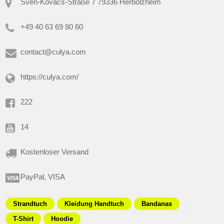
Sven-Kovacs-Straße 7 79336 Herbolzheim
+49 40 63 69 80 60
contact@culya.com
https://culya.com/
222
14
Kostenloser Versand
PayPal, VISA
Strandtuch
Kleidung Handtuch
Bandanas
T-Shirt
Hoodie