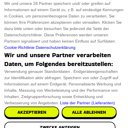
Für Frauen
Disclaimer
Wir und unsere 28 Partner speichern und/ oder greifen auf
Informationen auf einem Gerät zu, z.B. auf eindeutige Kennungen
Für Haustiere
Rabattcode
in Cookies, um personenbezogene Daten zu verarbeiten. Sie
ThanksGiving
Trendiger Rabattcode
können Ihre Präferenzen akzeptieren oder verwalten. Klicken Sie
dazu bitte unten oder besuchen Sie jederzeit die Seite der
Black Friday
Datenschutzrichtlinie. Diese Präferenzen werden unseren
Partnern signalisiert und haben keinen Einfluss auf Surfdaten.
Ein Produkt einreichen
Datenschutz­erklärung
Cookie-Richtlinie
Datenschutzerklärung
Wir und unsere Partner verarbeiten
Kontakt
Datenschutz­erklärung
Daten, um Folgendes bereitzustellen:
Ein Produkt einreichen
Impressum
Verwendung genauer Standortdaten . Endgeräteeigenschaften
zur Identifikation aktiv abfragen. Speichern von oder Zugriff auf
Geschenkeführer
Cookies
Informationen auf einem Endgerät. Personalisierte Werbung und
Cyber Monday
Inhalte, Messung von Werbeleistung und der Performance von
Inhalten, Zielgruppenforschung sowie Entwicklung und
Verbesserung von Angeboten.
Liste der Partner (Lieferanten)
AKZEPTIEREN
ALLE ABLEHNEN
Alle Urheberrechte © 2026 sind ThingsFromMars.de
ZWECKE ANZEIGEN