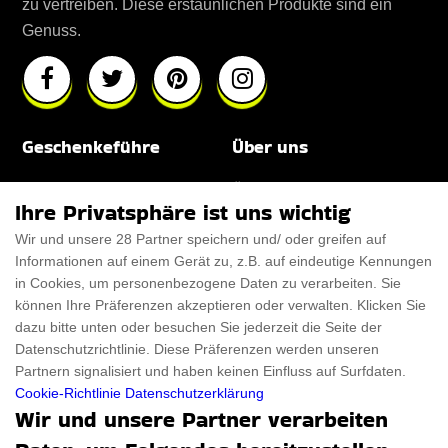
zu vertreiben. Diese erstaunlichen Produkte sind ein
Genuss.
Geschenkeführe
Über uns
Für Männer
Über uns
Ihre Privatsphäre ist uns wichtig
Für Frauen
Disclaimer
Wir und unsere 28 Partner speichern und/ oder greifen auf
Informationen auf einem Gerät zu, z.B. auf eindeutige Kennungen
Für Haustiere
Rabattcode
in Cookies, um personenbezogene Daten zu verarbeiten. Sie
ThanksGiving
Trendiger Rabattcode
können Ihre Präferenzen akzeptieren oder verwalten. Klicken Sie
dazu bitte unten oder besuchen Sie jederzeit die Seite der
Black Friday
Datenschutzrichtlinie. Diese Präferenzen werden unseren
Partnern signalisiert und haben keinen Einfluss auf Surfdaten.
Ein Produkt einreichen
Datenschutz­erklärung
Cookie-Richtlinie
Datenschutzerklärung
Wir und unsere Partner verarbeiten
Kontakt
Datenschutz­erklärung