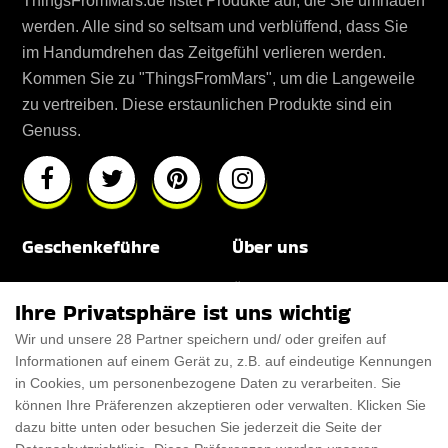
ThingsFromMars.de listet Produkte auf, die Sie umhauen
werden. Alle sind so seltsam und verblüffend, dass Sie
im Handumdrehen das Zeitgefühl verlieren werden.
Kommen Sie zu "ThingsFromMars", um die Langeweile
zu vertreiben. Diese erstaunlichen Produkte sind ein
Genuss.
Geschenkeführe
Über uns
Für Männer
Über uns
Ihre Privatsphäre ist uns wichtig
Für Frauen
Disclaimer
Wir und unsere 28 Partner speichern und/ oder greifen auf
Informationen auf einem Gerät zu, z.B. auf eindeutige Kennungen
Für Haustiere
Rabattcode
in Cookies, um personenbezogene Daten zu verarbeiten. Sie
ThanksGiving
Trendiger Rabattcode
können Ihre Präferenzen akzeptieren oder verwalten. Klicken Sie
dazu bitte unten oder besuchen Sie jederzeit die Seite der
Black Friday