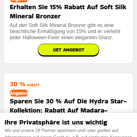
Erhalten Sie 15% Rabatt Auf Soft Silk
Mineral Bronzer
Auf den Soft Silk Mineral Bronzer gibt es eine
beachtliche Ermäßigung von 15% und er verleiht
jeder Halloween-Feier einen eleganten Glanz.
GET ANGEBOT
30 %
RABATT
Angebot
Sparen Sie 30 % Auf Die Hydra Star-
Kollektion: Rabatt Auf Madara-
Hautpflege
Ihre Privatsphäre ist uns wichtig
Genießen Sie einen großzügigen Rabatt von 30 %
Wir und unsere 28 Partner speichern und/ oder greifen auf
auf die gesamte Hydra Star-Kollektion, eine