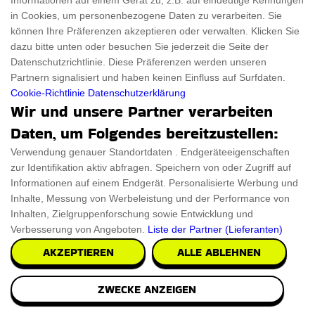
Informationen auf einem Gerät zu, z.B. auf eindeutige Kennungen
Gelegenheit, Ihre Garderobe mit hochwertigen
in Cookies, um personenbezogene Daten zu verarbeiten. Sie
Artikeln zu deutlich reduzierten Preisen zu
können Ihre Präferenzen akzeptieren oder verwalten. Klicken Sie
bereichern. Lassen Sie sich dieses fantastische
dazu bitte unten oder besuchen Sie jederzeit die Seite der
Angebot nicht entgehen!
Datenschutzrichtlinie. Diese Präferenzen werden unseren
GET ANGEBOT
Partnern signalisiert und haben keinen Einfluss auf Surfdaten.
Cookie-Richtlinie
Datenschutzerklärung
Wir und unsere Partner verarbeiten
Daten, um Folgendes bereitzustellen:
Verwendung genauer Standortdaten . Endgeräteeigenschaften
15 5
RABATT
zur Identifikation aktiv abfragen. Speichern von oder Zugriff auf
Code
Informationen auf einem Endgerät. Personalisierte Werbung und
15 % Rabatt Auf Den Madara
Inhalte, Messung von Werbeleistung und der Performance von
Skincare-Gutscheincode
Inhalten, Zielgruppenforschung sowie Entwicklung und
Verbesserung von Angeboten.
Liste der Partner (Lieferanten)
Erhalten Sie 15 % Rabatt auf jede Bestellung. Dies
AKZEPTIEREN
ALLE ABLEHNEN
ist die perfekte Gelegenheit, Geld zu sparen und
bei jedem Einkauf mehr Wert zu genießen. Lassen
Sie sich dieses fantastische Angebot nicht
ZWECKE ANZEIGEN
entgehen!