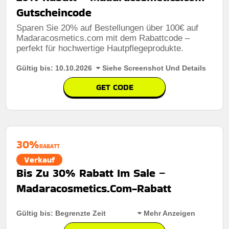
Gutscheincode
Sparen Sie 20% auf Bestellungen über 100€ auf
Madaracosmetics.com mit dem Rabattcode –
perfekt für hochwertige Hautpflegeprodukte.
Rabatt:
30% rabatt auf den dritten artikel
Gültig bis: 10.10.2026
Siehe Screenshot Und Details
Mindestkaufbetrag:
Keine mindestausgaben
GET CODE
Berechtigung:
Für alle kunden
Art des Angebots:
Zeitlich begrenztes angebot
Kumulierbar:
Nicht mit anderen angeboten
kombinierbar
30%
RABATT
Bedingungen:
Die geschäftsbedingungen finden sie
Verkauf
auf der website des händlers
Bis Zu 30% Rabatt Im Sale –
Madaracosmetics.Com-Rabatt
Gültig bis: Begrenzte Zeit
Mehr Anzeigen