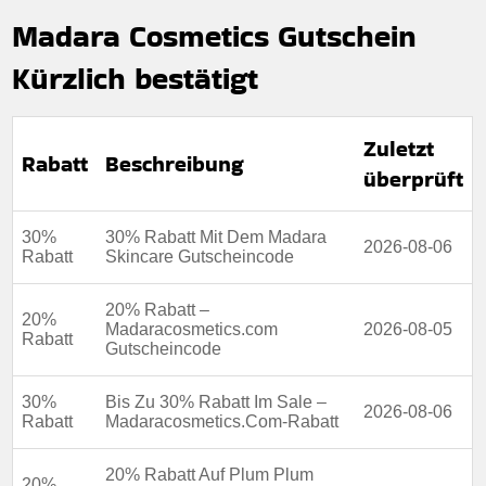
Madara Cosmetics Gutschein
Mindestkaufbetrag:
Keine Mindestausgaben
Kürzlich bestätigt
Berechtigung:
Für alle kunden
Art des Angebots:
Zeitlich begrenztes angebot
Zuletzt
Kumulierbar:
Nicht mit anderen Aktionen kombinierbar
Rabatt
Beschreibung
überprüft
Bedingungen:
Die geschäftsbedingungen finden sie
auf der website des händlers
30%
30% Rabatt Mit Dem Madara
2026-08-06
Rabatt
Skincare Gutscheincode
20% Rabatt –
20%
Madaracosmetics.com
2026-08-05
Rabatt
Gutscheincode
30%
Bis Zu 30% Rabatt Im Sale –
2026-08-06
Rabatt
Madaracosmetics.Com-Rabatt
20% Rabatt Auf Plum Plum
20%