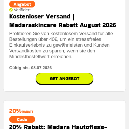
Angebot
Art des Angebots:
Zeitlich begrenztes angebot
Verifiziert
Kostenloser Versand |
Kumulierbar:
Nicht mit anderen Aktionen kombinierbar
Madaraskincare Rabatt August 2026
Bedingungen:
Die geschäftsbedingungen finden sie
auf der website des händlers
Profitieren Sie von kostenlosem Versand für alle
Bestellungen über 40€, um ein stressfreies
Einkaufserlebnis zu gewährleisten und Kunden
Versandkosten zu sparen, wenn sie den
Mindestbestellwert erreichen.
Gültig bis: 08.07.2026
GET ANGEBOT
20%
RABATT
Code
20% Rabatt: Madara Hautpflege-