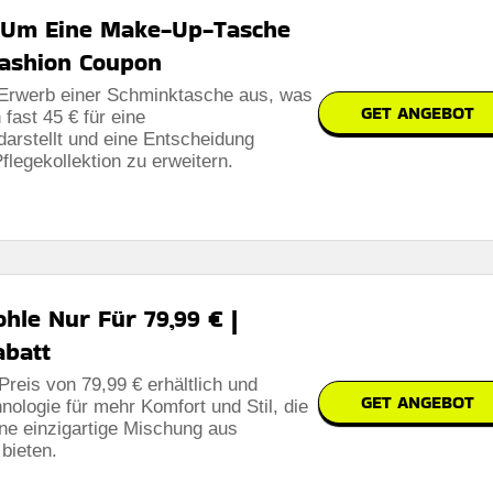
, Um Eine Make-Up-Tasche
Fashion Coupon
 Erwerb einer Schminktasche aus, was
GET ANGEBOT
fast 45 € für eine
rstellt und eine Entscheidung
Pflegekollektion zu erweitern.
hle Nur Für 79,99 € |
abatt
Preis von 79,99 € erhältlich und
GET ANGEBOT
hnologie für mehr Komfort und Stil, die
ine einzigartige Mischung aus
 bieten.