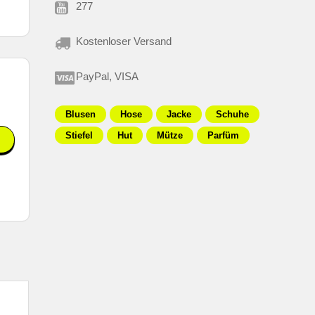
277
Kostenloser Versand
PayPal, VISA
Blusen
Hose
Jacke
Schuhe
Stiefel
Hut
Mütze
Parfüm