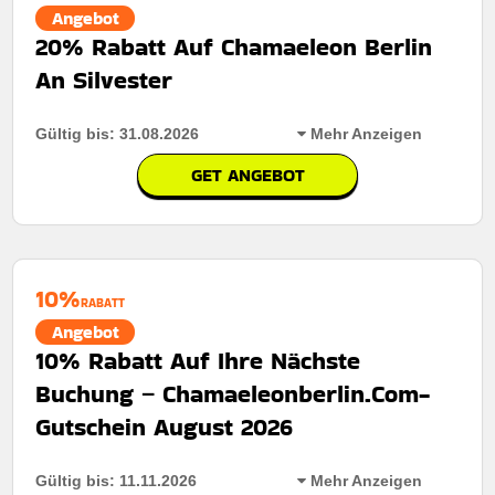
Angebot
20% Rabatt Auf Chamaeleon Berlin
An Silvester
Gültig bis: 31.08.2026
Mehr Anzeigen
GET ANGEBOT
Rabatt:
Sichern Sie sich Ihre Tickets frühzeitig und
profitieren Sie von 20% Rabatt bei Vorbestellungen – mit
tollen Ersparnissen.
10%
Mindestkaufbetrag:
Keine mindestausgaben
RABATT
Angebot
Berechtigung:
Für alle Kunden
10% Rabatt Auf Ihre Nächste
Art des Angebots:
Zeitlich begrenztes angebot
Buchung – Chamaeleonberlin.Com-
Kumulierbar:
Nicht mit anderen Aktionen kombinierbar
Gutschein August 2026
Bedingungen:
Weitere Informationen finden Sie in den
Nutzungsbedingungen auf der Website des Händlers.
Gültig bis: 11.11.2026
Mehr Anzeigen