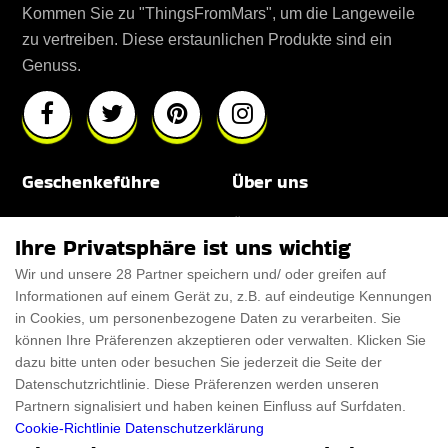
Kommen Sie zu "ThingsFromMars", um die Langeweile
zu vertreiben. Diese erstaunlichen Produkte sind ein
Genuss.
Geschenkeführe
Über uns
Für Männer
Über uns
Ihre Privatsphäre ist uns wichtig
Für Frauen
Disclaimer
Wir und unsere 28 Partner speichern und/ oder greifen auf
Informationen auf einem Gerät zu, z.B. auf eindeutige Kennungen
Für Haustiere
Rabattcode
in Cookies, um personenbezogene Daten zu verarbeiten. Sie
ThanksGiving
Trendiger Rabattcode
können Ihre Präferenzen akzeptieren oder verwalten. Klicken Sie
dazu bitte unten oder besuchen Sie jederzeit die Seite der
Black Friday
Datenschutzrichtlinie. Diese Präferenzen werden unseren
Partnern signalisiert und haben keinen Einfluss auf Surfdaten.
Ein Produkt einreichen
Datenschutz­erklärung
Cookie-Richtlinie
Datenschutzerklärung