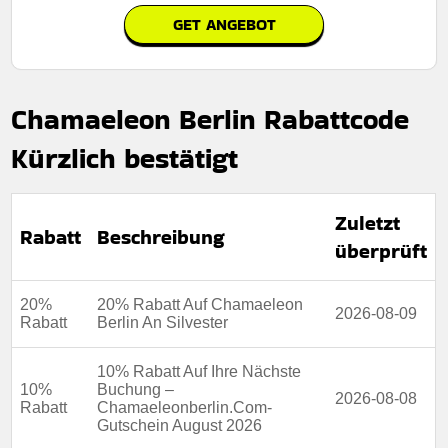
GET ANGEBOT
Rabatt:
Sichern Sie sich 10% Rabatt auf Ihre nächste
Buchung und sparen Sie ganz einfach bei Ihren
bevorstehenden Reiseplänen.
Chamaeleon Berlin Rabattcode
Mindestkaufbetrag:
Keine mindestausgaben
Kürzlich bestätigt
Berechtigung:
Für alle Kunden
Art des Angebots:
Zeitlich begrenztes angebot
Zuletzt
Rabatt
Beschreibung
Kumulierbar:
Nicht mit anderen Aktionen kombinierbar
überprüft
Bedingungen:
Weitere Informationen finden Sie in den
Nutzungsbedingungen auf der Website des Händlers.
20%
20% Rabatt Auf Chamaeleon
2026-08-09
Rabatt
Berlin An Silvester
10% Rabatt Auf Ihre Nächste
10%
Buchung –
2026-08-08
Rabatt
Chamaeleonberlin.Com-
Gutschein August 2026