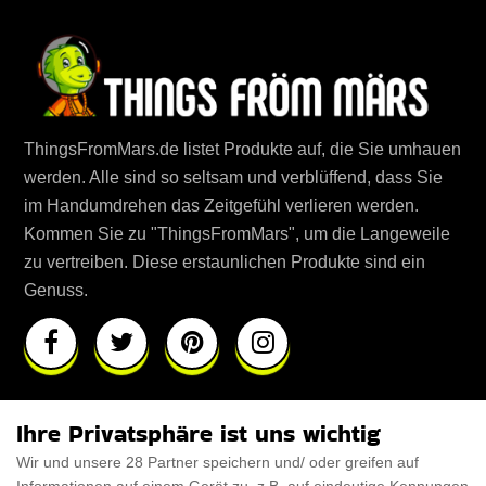
ThingsFromMars.de listet Produkte auf, die Sie umhauen
werden. Alle sind so seltsam und verblüffend, dass Sie
im Handumdrehen das Zeitgefühl verlieren werden.
Kommen Sie zu "ThingsFromMars", um die Langeweile
zu vertreiben. Diese erstaunlichen Produkte sind ein
Genuss.
Geschenkeführe
Über uns
Ihre Privatsphäre ist uns wichtig
Wir und unsere 28 Partner speichern und/ oder greifen auf
Für Männer
Über uns