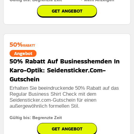
GET ANGEBOT
Rabatt:
Kunden erhalten bei der anmeldung einen
rabatt von 10%, wodurch sie bei ihrem ersten
qualifizierten einkauf sparen können.
50%
Mindestkaufbetrag:
Bestellungen über 50€
RABATT
Angebot
Berechtigung:
Für alle kunden
50% Rabatt Auf Businesshemden In
Art des Angebots:
Zeitlich begrenztes angebot
Karo-Optik: Seidensticker.Com-
Kumulierbar:
Nicht mit anderen angeboten
Gutschein
kombinierbar
Erhalten Sie beeindruckende 50% Rabatt auf das
Bedingungen:
Weitere informationen finden sie in den
Regular Business Shirt Check mit dem
geschäftsbedingungen auf der website des händlers
Seidensticker.com-Gutschein für einen
außergewöhnlich formellen Stil.
Gültig bis: Begrenzte Zeit
GET ANGEBOT