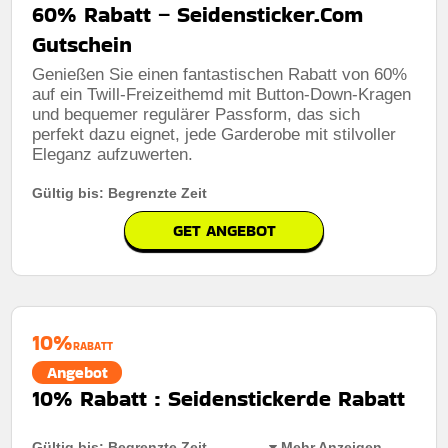
60% Rabatt – Seidensticker.Com
Art des Angebots:
Zeitlich begrenztes angebot
Gutschein
Kumulierbar:
Nicht mit anderen Aktionen kombinierbar
Genießen Sie einen fantastischen Rabatt von 60%
auf ein Twill-Freizeithemd mit Button-Down-Kragen
Bedingungen:
Weitere Informationen finden Sie in den
Nutzungsbedingungen auf der Website des Händlers.
und bequemer regulärer Passform, das sich
perfekt dazu eignet, jede Garderobe mit stilvoller
Eleganz aufzuwerten.
Gültig bis: Begrenzte Zeit
GET ANGEBOT
10%
RABATT
Angebot
10% Rabatt : Seidenstickerde Rabatt
Gültig bis: Begrenzte Zeit
Mehr Anzeigen