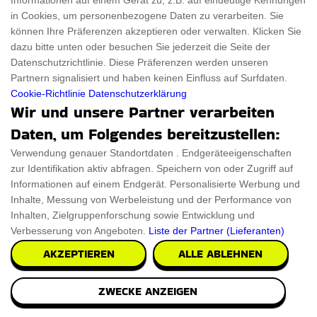
Informationen auf einem Gerät zu, z.B. auf eindeutige Kennungen
Für Frauen
Disclaimer
in Cookies, um personenbezogene Daten zu verarbeiten. Sie
können Ihre Präferenzen akzeptieren oder verwalten. Klicken Sie
Für Haustiere
Rabattcode
dazu bitte unten oder besuchen Sie jederzeit die Seite der
Datenschutzrichtlinie. Diese Präferenzen werden unseren
ThanksGiving
Trendiger Rabattcode
Partnern signalisiert und haben keinen Einfluss auf Surfdaten.
Black Friday
Cookie-Richtlinie
Datenschutzerklärung
Wir und unsere Partner verarbeiten
Ein Produkt einreichen
Datenschutz­erklärung
Daten, um Folgendes bereitzustellen:
Kontakt
Datenschutz­erklärung
Verwendung genauer Standortdaten . Endgeräteeigenschaften
zur Identifikation aktiv abfragen. Speichern von oder Zugriff auf
Ein Produkt einreichen
Impressum
Informationen auf einem Endgerät. Personalisierte Werbung und
Inhalte, Messung von Werbeleistung und der Performance von
Geschenkeführer
Cookies
Inhalten, Zielgruppenforschung sowie Entwicklung und
Verbesserung von Angeboten.
Liste der Partner (Lieferanten)
Cyber Monday
AKZEPTIEREN
ALLE ABLEHNEN
ZWECKE ANZEIGEN
Alle Urheberrechte © 2026 sind ThingsFromMars.de