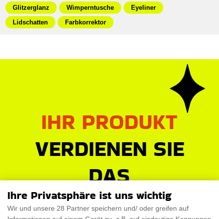
Glitzerglanz
Wimperntusche
Eyeliner
Lidschatten
Farbkorrektor
IHR PRODUKT
VERDIENEN SIE
DAS
RAMPENLICHT
Ihre Privatsphäre ist uns wichtig
Wir und unsere 28 Partner speichern und/ oder greifen auf