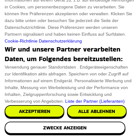
Informationen auf einem Gerät zu, z.B. auf eindeutige Kennungen
in Cookies, um personenbezogene Daten zu verarbeiten. Sie
können Ihre Präferenzen akzeptieren oder verwalten. Klicken Sie
EIN PRODUKT EINREICHEN
dazu bitte unten oder besuchen Sie jederzeit die Seite der
Datenschutzrichtlinie. Diese Präferenzen werden unseren
Partnern signalisiert und haben keinen Einfluss auf Surfdaten.
Cookie-Richtlinie
Datenschutzerklärung
Wir und unsere Partner verarbeiten
Daten, um Folgendes bereitzustellen:
Verwendung genauer Standortdaten . Endgeräteeigenschaften
zur Identifikation aktiv abfragen. Speichern von oder Zugriff auf
Informationen auf einem Endgerät. Personalisierte Werbung und
Inhalte, Messung von Werbeleistung und der Performance von
Inhalten, Zielgruppenforschung sowie Entwicklung und
Verbesserung von Angeboten.
Liste der Partner (Lieferanten)
ThingsFromMars.de listet Produkte auf, die Sie umhauen
AKZEPTIEREN
ALLE ABLEHNEN
werden. Alle sind so seltsam und verblüffend, dass Sie
im Handumdrehen das Zeitgefühl verlieren werden.
ZWECKE ANZEIGEN
Kommen Sie zu "ThingsFromMars", um die Langeweile