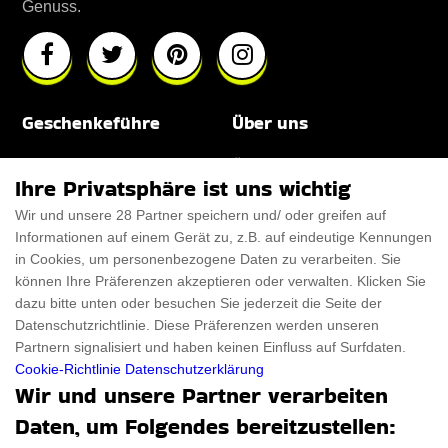
Genuss.
Geschenkeführe
Über uns
Für Männer
Über uns
Ihre Privatsphäre ist uns wichtig
Für Frauen
Disclaimer
Wir und unsere 28 Partner speichern und/ oder greifen auf
Informationen auf einem Gerät zu, z.B. auf eindeutige Kennungen
Für Haustiere
Rabattcode
in Cookies, um personenbezogene Daten zu verarbeiten. Sie
ThanksGiving
Trendiger Rabattcode
können Ihre Präferenzen akzeptieren oder verwalten. Klicken Sie
dazu bitte unten oder besuchen Sie jederzeit die Seite der
Black Friday
Datenschutzrichtlinie. Diese Präferenzen werden unseren
Partnern signalisiert und haben keinen Einfluss auf Surfdaten.
Ein Produkt einreichen
Datenschutz­erklärung
Cookie-Richtlinie
Datenschutzerklärung
Wir und unsere Partner verarbeiten
Kontakt
Datenschutz­erklärung
Daten, um Folgendes bereitzustellen:
Ein Produkt einreichen
Impressum