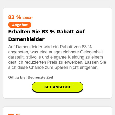
Mindestkaufbetrag:
Keine Mindestausgaben
83 %
Berechtigung:
Für alle Kunden
RABATT
Angebot
Art des Angebots:
Zeitlich begrenztes angebot
Erhalten Sie 83 % Rabatt Auf
Kumulierbar:
Nicht mit anderen Aktionen kombinierbar
Damenkleider
Bedingungen:
Die geschäftsbedingungen finden sie
Auf Damenkleider wird ein Rabatt von 83 %
auf der website des händlers
angeboten, was eine ausgezeichnete Gelegenheit
darstellt, stilvolle und elegante Kleidung zu einem
deutlich reduzierten Preis zu erwerben. Lassen Sie
sich diese Chance zum Sparen nicht entgehen.
Gültig bis: Begrenzte Zeit
GET ANGEBOT