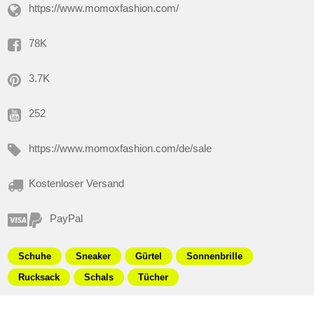
https://www.momoxfashion.com/
78K
3.7K
252
https://www.momoxfashion.com/de/sale
Kostenloser Versand
PayPal
Schuhe
Sneaker
Gürtel
Sonnenbrille
Rucksack
Schals
Tücher