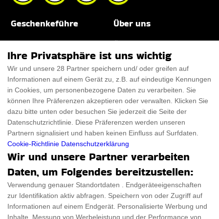
Geschenkeführe
Über uns
Für Männer
Über uns
Ihre Privatsphäre ist uns wichtig
Für Frauen
Disclaimer
Wir und unsere 28 Partner speichern und/ oder greifen auf
Informationen auf einem Gerät zu, z.B. auf eindeutige Kennungen
Für Haustiere
Rabattcode
in Cookies, um personenbezogene Daten zu verarbeiten. Sie
ThanksGiving
Trendiger Rabattcode
können Ihre Präferenzen akzeptieren oder verwalten. Klicken Sie
dazu bitte unten oder besuchen Sie jederzeit die Seite der
Black Friday
Datenschutzrichtlinie. Diese Präferenzen werden unseren
Partnern signalisiert und haben keinen Einfluss auf Surfdaten.
Ein Produkt einreichen
Datenschutz­erklärung
Cookie-Richtlinie
Datenschutzerklärung
Wir und unsere Partner verarbeiten
Kontakt
Datenschutz­erklärung
Daten, um Folgendes bereitzustellen:
Ein Produkt einreichen
Impressum
Verwendung genauer Standortdaten . Endgeräteeigenschaften
zur Identifikation aktiv abfragen. Speichern von oder Zugriff auf
Geschenkeführer
Cookies
Informationen auf einem Endgerät. Personalisierte Werbung und
Cyber Monday
Inhalte, Messung von Werbeleistung und der Performance von