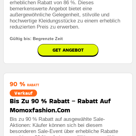
erheblichen Rabatt von 86 %. Dieses
bemerkenswerte Angebot bietet eine
außergewöhnliche Gelegenheit, stilvolle und
Rabatt:
15% Rabatt Auf Das Gesamte Sortiment
hochwertige Kleidungsstücke zu einem erheblich
reduzierten Preis zu erwerben.
Mindestkaufbetrag:
Keine Mindestausgaben
Berechtigung:
Für alle Kunden
Gültig bis: Begrenzte Zeit
Art des Angebots:
Zeitlich begrenztes angebot
GET ANGEBOT
Kumulierbar:
Kombiniert mit anderen Werbeaktionen.
Bedingungen:
Die geschäftsbedingungen finden sie
auf der website des händlers
90 %
RABATT
Verkauf
Bis Zu 90 % Rabatt – Rabatt Auf
Momoxfashion.Com
Bis zu 90 % Rabatt auf ausgewählte Sale-
Aktionen: Käufer können sich bei diesem
besonderen Sale-Event über erhebliche Rabatte