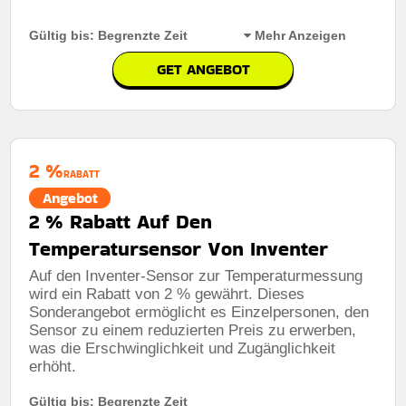
Gültig bis: Begrenzte Zeit
Mehr Anzeigen
GET ANGEBOT
Rabatt:
10% Rabatt auf SPR-Gehörschutz – sparen Sie
beim Kauf von fortschrittlichem Gehörschutz für
täglichen Tragekomfort.
2 %
Mindestkaufbetrag:
Keine mindestausgaben
RABATT
Angebot
Berechtigung:
Für alle Kunden
2 % Rabatt Auf Den
Art des Angebots:
Zeitlich begrenztes angebot
Temperatursensor Von Inventer
Kumulierbar:
Nicht mit anderen Aktionen kombinierbar
Auf den Inventer-Sensor zur Temperaturmessung
wird ein Rabatt von 2 % gewährt. Dieses
Bedingungen:
Weitere Informationen finden Sie in den
Nutzungsbedingungen auf der Website des Händlers.
Sonderangebot ermöglicht es Einzelpersonen, den
Sensor zu einem reduzierten Preis zu erwerben,
was die Erschwinglichkeit und Zugänglichkeit
erhöht.
Gültig bis: Begrenzte Zeit