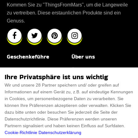
Kommen Sie zu "ThingsFromMars", um die Langeweile
zu vertreiben. Diese erstaunlichen Produkte sind ein
Genuss.
Geschenkeführe
Über uns
Für Männer
Über uns
Ihre Privatsphäre ist uns wichtig
Für Frauen
Disclaimer
Wir und unsere 28 Partner speichern und/ oder greifen auf
Informationen auf einem Gerät zu, z.B. auf eindeutige Kennungen
Für Haustiere
Rabattcode
in Cookies, um personenbezogene Daten zu verarbeiten. Sie
ThanksGiving
Trendiger Rabattcode
können Ihre Präferenzen akzeptieren oder verwalten. Klicken Sie
dazu bitte unten oder besuchen Sie jederzeit die Seite der
Black Friday
Datenschutzrichtlinie. Diese Präferenzen werden unseren
Partnern signalisiert und haben keinen Einfluss auf Surfdaten.
Ein Produkt einreichen
Datenschutz­erklärung
Cookie-Richtlinie
Datenschutzerklärung