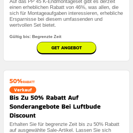
Auf das PP 45 K-Endmontageset gibt es derzeit
einen erheblichen Rabatt von 46%, was allen, die
Rabatt:
3% Rabatt Auf Das Gesamte Sortiment
sich für Montageaufgaben interessieren, erhebliche
Ersparnisse bei diesem umfassenden und
Mindestkaufbetrag:
Keine Mindestausgaben
wertvollen Set bietet.
Berechtigung:
Für alle kunden
Gültig bis: Begrenzte Zeit
Art des Angebots:
Zeitlich begrenztes angebot
GET ANGEBOT
Kumulierbar:
Nicht mit anderen Aktionen kombinierbar
Bedingungen:
Die geschäftsbedingungen finden sie
auf der website des händlers
50%
RABATT
Verkauf
Bis Zu 50% Rabatt Auf
Sonderangebote Bei Luftbude
Discount
Erhalten Sie für begrenzte Zeit bis zu 50% Rabatt
auf ausgewählte Sale-Artikel. Lassen Sie sich