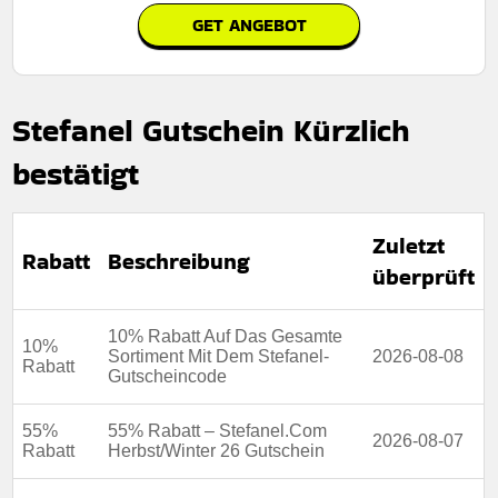
GET ANGEBOT
Rabatt:
Sichern Sie sich jetzt für kurze Zeit 30% Rabatt
auf das schwarze Minikleid mit Strassdetails!
Stefanel Gutschein Kürzlich
Mindestkaufbetrag:
Keine mindestausgaben
bestätigt
Berechtigung:
Für alle Kunden
Art des Angebots:
Zeitlich begrenztes angebot
Zuletzt
Kumulierbar:
Nicht mit anderen Aktionen kombinierbar
Rabatt
Beschreibung
überprüft
Bedingungen:
Weitere Informationen finden Sie in den
Nutzungsbedingungen auf der Website des Händlers.
10% Rabatt Auf Das Gesamte
10%
Sortiment Mit Dem Stefanel-
2026-08-08
Rabatt
Gutscheincode
55%
55% Rabatt – Stefanel.Com
2026-08-07
Rabatt
Herbst/Winter 26 Gutschein