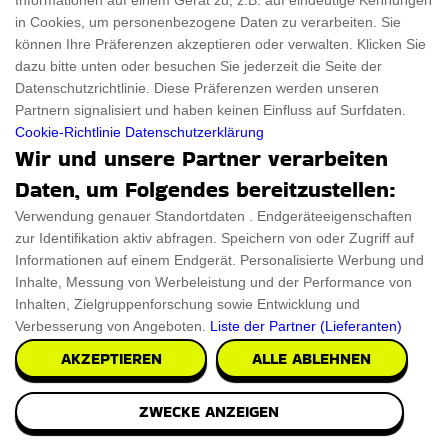
Informationen auf einem Gerät zu, z.B. auf eindeutige Kennungen
Preis
in Cookies, um personenbezogene Daten zu verarbeiten. Sie
Langes Popeline-Kleid Für Nur 82,50
können Ihre Präferenzen akzeptieren oder verwalten. Klicken Sie
dazu bitte unten oder besuchen Sie jederzeit die Seite der
€
Datenschutzrichtlinie. Diese Präferenzen werden unseren
Ein langes Popeline-Kleid ist für 82,50 € erhältlich
Partnern signalisiert und haben keinen Einfluss auf Surfdaten.
und bietet eine stilvolle und elegante Option zu
Cookie-Richtlinie
Datenschutzerklärung
einem vernünftigen Preis. Dieses Kleid vereint
Wir und unsere Partner verarbeiten
Komfort und Eleganz und ist somit eine vielseitige
Daten, um Folgendes bereitzustellen:
Ergänzung für jede Garderobe.
Verwendung genauer Standortdaten . Endgeräteeigenschaften
GET ANGEBOT
zur Identifikation aktiv abfragen. Speichern von oder Zugriff auf
Informationen auf einem Endgerät. Personalisierte Werbung und
Inhalte, Messung von Werbeleistung und der Performance von
Inhalten, Zielgruppenforschung sowie Entwicklung und
Verbesserung von Angeboten.
Liste der Partner (Lieferanten)
FÜR
135 €
AKZEPTIEREN
ALLE ABLEHNEN
Preis
Kaufen Sie Eine Strickjacke Mit V-
ZWECKE ANZEIGEN
Ausschnitt Für 135 €