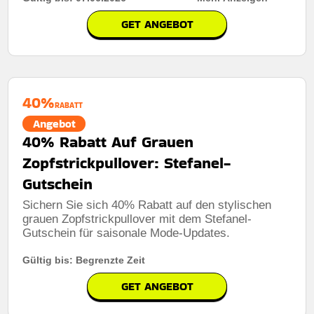
GET ANGEBOT
Rabatt:
Kostenloser Versand für Bestellungen über
120€ im gesamten Shop nur für berechtigte Kunden
Mindestkaufbetrag:
Keine mindestausgaben
40%
RABATT
Berechtigung:
Für alle Kunden
Angebot
40% Rabatt Auf Grauen
Art des Angebots:
Zeitlich begrenztes angebot
Zopfstrickpullover: Stefanel-
Kumulierbar:
Nicht mit anderen Aktionen kombinierbar
Gutschein
Sichern Sie sich 40% Rabatt auf den stylischen
grauen Zopfstrickpullover mit dem Stefanel-
Gutschein für saisonale Mode-Updates.
Gültig bis: Begrenzte Zeit
GET ANGEBOT