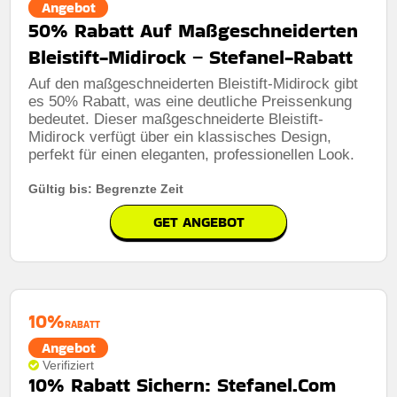
Angebot
50% Rabatt Auf Maßgeschneiderten
Art des Angebots:
Zeitlich begrenztes angebot
Bleistift-Midirock – Stefanel-Rabatt
Kumulierbar:
Nicht mit anderen Aktionen kombinierbar
Auf den maßgeschneiderten Bleistift-Midirock gibt
Bedingungen:
Weitere Informationen finden Sie in den
es 50% Rabatt, was eine deutliche Preissenkung
Nutzungsbedingungen auf der Website des Händlers.
bedeutet. Dieser maßgeschneiderte Bleistift-
Midirock verfügt über ein klassisches Design,
perfekt für einen eleganten, professionellen Look.
Gültig bis: Begrenzte Zeit
GET ANGEBOT
10%
RABATT
Angebot
Verifiziert
10% Rabatt Sichern: Stefanel.Com