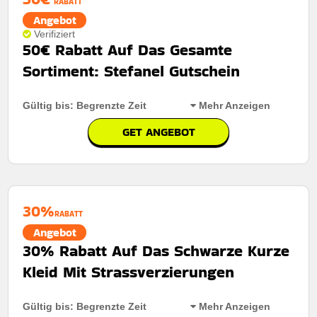
RABATT
Angebot
Verifiziert
50€ Rabatt Auf Das Gesamte
Sortiment: Stefanel Gutschein
Gültig bis: Begrenzte Zeit
Mehr Anzeigen
GET ANGEBOT
Rabatt:
50€ rabatt auf das gesamte sortiment
Mindestkaufbetrag:
Bestellungen über 150€
30%
Berechtigung:
Für alle kunden
RABATT
Angebot
Art des Angebots:
Zeitlich begrenztes angebot
30% Rabatt Auf Das Schwarze Kurze
Kumulierbar:
Nicht mit anderen angeboten
Kleid Mit Strassverzierungen
kombinierbar
Bedingungen:
Die geschäftsbedingungen finden sie
Gültig bis: Begrenzte Zeit
Mehr Anzeigen
auf der website des händlers