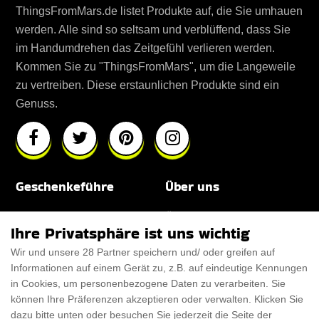
ThingsFromMars.de listet Produkte auf, die Sie umhauen
werden. Alle sind so seltsam und verblüffend, dass Sie
im Handumdrehen das Zeitgefühl verlieren werden.
Kommen Sie zu "ThingsFromMars", um die Langeweile
zu vertreiben. Diese erstaunlichen Produkte sind ein
Genuss.
Geschenkeführe
Über uns
Für Männer
Über uns
Ihre Privatsphäre ist uns wichtig
Für Frauen
Disclaimer
Wir und unsere 28 Partner speichern und/ oder greifen auf
Informationen auf einem Gerät zu, z.B. auf eindeutige Kennungen
Für Haustiere
Rabattcode
in Cookies, um personenbezogene Daten zu verarbeiten. Sie
ThanksGiving
Trendiger Rabattcode
können Ihre Präferenzen akzeptieren oder verwalten. Klicken Sie
dazu bitte unten oder besuchen Sie jederzeit die Seite der