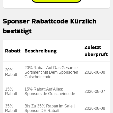
Rabatt:
Kunden erhalten einen rabatt von 10€ auf alle
bestellungen und sparen so bei jedem einkauf.
Mindestkaufbetrag:
Bestellungen über 100€
Sponser Rabattcode Kürzlich
Berechtigung:
Für alle kunden
bestätigt
Art des Angebots:
Zeitlich begrenztes angebot
Kumulierbar:
Nicht mit anderen angeboten
Zuletzt
kombinierbar
Rabatt
Beschreibung
überprüft
Bedingungen:
Weitere informationen finden sie in den
geschäftsbedingungen auf der website des händlers
20% Rabatt Auf Das Gesamte
20%
Rabatt:
Kunden erhalten einen rabatt von 5€ auf
Sortiment Mit Dem Sponsoren
2026-08-08
Rabatt
bestellungen zum vollen preis und profitieren so von
Gutscheincode
zusätzlichen einsparungen bei qualifizierten einkäufen.
Mindestkaufbetrag:
Bestellungen über 60€
15%
15% Rabatt Auf Alles:
2026-08-07
Rabatt
Sponsors.de Gutscheincode
Berechtigung:
Für alle kunden
Art des Angebots:
Zeitlich begrenztes angebot
35%
Bis Zu 35% Rabatt Im Sale |
2026-08-08
Rabatt
Sponsor DE Rabatt