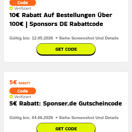
Code
Verifiziert
10€ Rabatt Auf Bestellungen Über
100€ | Sponsors DE Rabattcode
Gültig bis: 12.05.2026
Siehe Screenshot Und Details
Rabatt:
Kunden profitieren von 20% rabatt auf alle
GET CODE
bestellungen und sparen so bei jedem einkauf.
Mindestkaufbetrag:
Keine mindestausgaben
Berechtigung:
Für alle kunden
5€
RABATT
Art des Angebots:
Zeitlich begrenztes angebot
Code
Kumulierbar:
Nicht mit anderen angeboten
Verifiziert
kombinierbar
5€ Rabatt: Sponser.de Gutscheincode
Bedingungen:
Weitere informationen finden sie in den
geschäftsbedingungen auf der website des händlers
Gültig bis: 04.06.2026
Siehe Screenshot Und Details
GET CODE