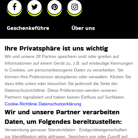
Geschenkeführe
Über uns
Für Männer
Über uns
Ihre Privatsphäre ist uns wichtig
Für Frauen
Disclaimer
Wir und unsere 28 Partner speichern und/ oder greifen auf
Informationen auf einem Gerät zu, z.B. auf eindeutige Kennungen
Für Haustiere
Rabattcode
in Cookies, um personenbezogene Daten zu verarbeiten. Sie
ThanksGiving
Trendiger Rabattcode
können Ihre Präferenzen akzeptieren oder verwalten. Klicken Sie
dazu bitte unten oder besuchen Sie jederzeit die Seite der
Black Friday
Datenschutzrichtlinie. Diese Präferenzen werden unseren
Partnern signalisiert und haben keinen Einfluss auf Surfdaten.
Ein Produkt einreichen
Datenschutz­erklärung
Cookie-Richtlinie
Datenschutzerklärung
Wir und unsere Partner verarbeiten
Kontakt
Datenschutz­erklärung
Daten, um Folgendes bereitzustellen:
Ein Produkt einreichen
Impressum
Verwendung genauer Standortdaten . Endgeräteeigenschaften
zur Identifikation aktiv abfragen. Speichern von oder Zugriff auf
Geschenkeführer
Cookies