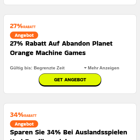
27%
RABATT
Angebot
27% Rabatt Auf Abandon Planet
Orange Machine Games
Gültig bis: Begrenzte Zeit
Mehr Anzeigen
GET ANGEBOT
Rabatt:
27% Rabatt Auf Abandon Planet Orange
Machine Games
Mindestkaufbetrag:
Keine Mindestausgaben
34%
RABATT
Berechtigung:
Für alle kunden
Angebot
Sparen Sie 34% Bei Auslandsspielen
Art des Angebots:
Zeitlich begrenztes angebot