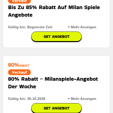
Verkauf
Bis Zu 85% Rabatt Auf Milan Spiele
Angebote
Gültig bis: Begrenzte Zeit
Mehr Anzeigen
GET ANGEBOT
Rabatt:
Bis zu 85% Rabatt auf viele Artikel – jetzt tolle
Ersparnisse für Käufer
Mindestkaufbetrag:
Keine Mindestausgaben
80%
RABATT
Berechtigung:
Für alle kunden
Verkauf
80% Rabatt – Milanspiele-Angebot
Art des Angebots:
Zeitlich begrenztes angebot
Der Woche
Kumulierbar:
Nicht mit anderen Aktionen kombinierbar
Bedingungen:
Weitere Informationen finden Sie in den
Gültig bis: 30.10.2026
Mehr Anzeigen
Nutzungsbedingungen auf der Website des Händlers.
GET ANGEBOT