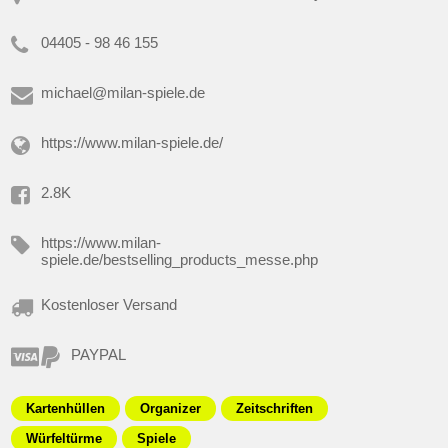
04405 - 98 46 155
michael@milan-spiele.de
https://www.milan-spiele.de/
2.8K
https://www.milan-
spiele.de/bestselling_products_messe.php
Kostenloser Versand
PAYPAL
Kartenhüllen
Organizer
Zeitschriften
Würfeltürme
Spiele