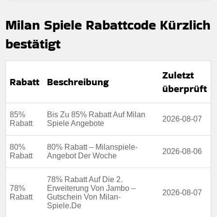
History Of Civilization – jetzt online erhältlich
Milan Spiele Rabattcode Kürzlich
Mindestkaufbetrag:
Keine mindestausgaben
bestätigt
Berechtigung:
Für alle Kunden
Art des Angebots:
Zeitlich begrenztes angebot
Zuletzt
Kumulierbar:
Nicht mit anderen Aktionen kombinierbar
Rabatt
Beschreibung
überprüft
Bedingungen:
Weitere Informationen finden Sie in den
Nutzungsbedingungen auf der Website des Händlers.
85%
Bis Zu 85% Rabatt Auf Milan
2026-08-07
Rabatt
Spiele Angebote
80%
80% Rabatt – Milanspiele-
2026-08-06
Rabatt
Angebot Der Woche
78% Rabatt Auf Die 2.
78%
Erweiterung Von Jambo –
2026-08-07
Rabatt
Gutschein Von Milan-
Spiele.De