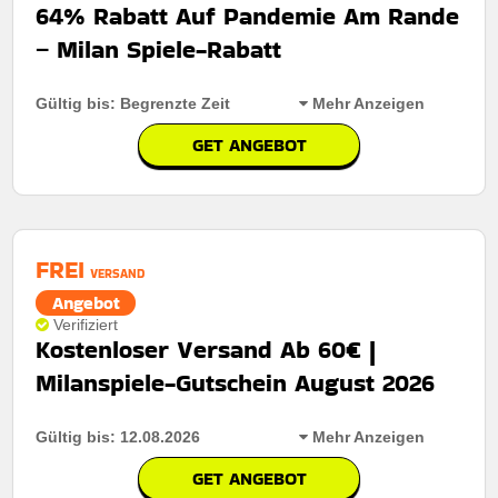
64% Rabatt Auf Pandemie Am Rande
Kumulierbar:
Nicht mit anderen Aktionen kombinierbar
– Milan Spiele-Rabatt
Bedingungen:
Die geschäftsbedingungen finden sie
auf der website des händlers
Gültig bis: Begrenzte Zeit
Mehr Anzeigen
GET ANGEBOT
Rabatt:
64% Rabatt Auf Pandemie Am Rande
Mindestkaufbetrag:
Keine Mindestausgaben
FREI
Berechtigung:
Für alle kunden
VERSAND
Angebot
Art des Angebots:
Zeitlich begrenztes angebot
Verifiziert
Kostenloser Versand Ab 60€ |
Kumulierbar:
Nicht mit anderen Aktionen kombinierbar
Milanspiele-Gutschein August 2026
Bedingungen:
Die geschäftsbedingungen finden sie
auf der website des händlers
Gültig bis: 12.08.2026
Mehr Anzeigen
GET ANGEBOT