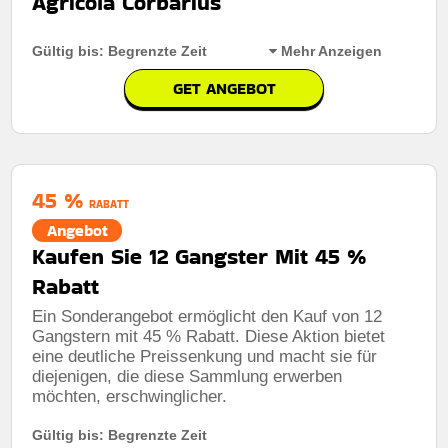
Agricola Corbarius
Kumulierbar:
Nicht mit anderen Aktionen kombinierbar
Gültig bis: Begrenzte Zeit
Mehr Anzeigen
Bedingungen:
Weitere Informationen finden Sie in den
GET ANGEBOT
Nutzungsbedingungen auf der Website des Händlers.
Rabatt:
47% Rabatt auf das Deckspiel Agricola
Corbarius – heute erhältlich für Brettspielfans auf der
Suche nach Abenteuern.
45 %
Mindestkaufbetrag:
Keine mindestausgaben
RABATT
Angebot
Berechtigung:
Für alle Kunden
Kaufen Sie 12 Gangster Mit 45 %
Art des Angebots:
Zeitlich begrenztes angebot
Rabatt
Kumulierbar:
Nicht mit anderen Aktionen kombinierbar
Ein Sonderangebot ermöglicht den Kauf von 12
Gangstern mit 45 % Rabatt. Diese Aktion bietet
Bedingungen:
Weitere Informationen finden Sie in den
Nutzungsbedingungen auf der Website des Händlers.
eine deutliche Preissenkung und macht sie für
diejenigen, die diese Sammlung erwerben
möchten, erschwinglicher.
Gültig bis: Begrenzte Zeit