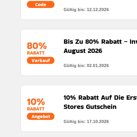
Code
Gültig bis: 12.12.2026
Rabatt:
25% Rabatt auf jede Bestellung
Mindestkaufbetrag:
Keine Mindestausgaben
Bis Zu 80% Rabatt – In
Berechtigung:
Für alle kunden
80%
August 2026
Art des Angebots:
Zeitlich begrenztes Angebot
RABATT
Verkauf
Kumulierbar:
Nicht Mit Anderen Aktionen Kombinier
Gültig bis: 02.01.2026
Bedingungen:
Weitere Informationen finden Sie in
Rabatt:
Bis zu 80% Rabatt auf reduzierte Artikel
Mindestkaufbetrag:
Keine Mindestausgaben
10% Rabatt Auf Die Erst
Berechtigung:
Für alle kunden
10%
Stores Gutschein
Art des Angebots:
Zeitlich begrenztes Angebot
RABATT
Angebot
Kumulierbar:
Kombiniert mit anderen Werbeaktione
Gültig bis: 17.10.2026
Bedingungen:
Die Geschäftsbedingungen finden Sie
Rabatt:
10% Rabatt auf jede Bestellung