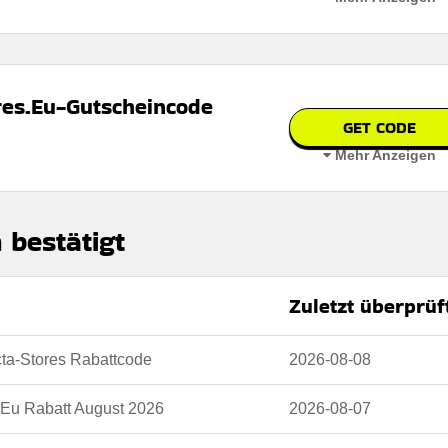
n
 auf der Website des Händlers.
ores.Eu-Gutscheincode
GET CODE
Mehr Anzeigen
n
 auf der Website des Händlers.
 bestätigt
Zuletzt überprüf
n
cta-Stores Rabattcode
2026-08-08
 auf der Website des Händlers.
s.Eu Rabatt August 2026
2026-08-07