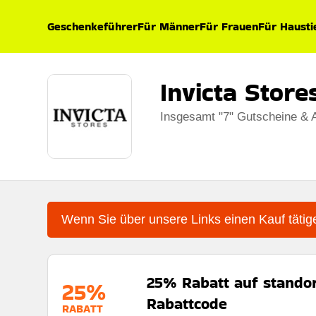
Geschenkeführer
Für Männer
Für Frauen
Für Hausti
Invicta Stor
Insgesamt "7" Gutscheine & 
Wenn Sie über unsere Links einen Kauf tätige
25% Rabatt auf standor
25%
Rabattcode
RABATT