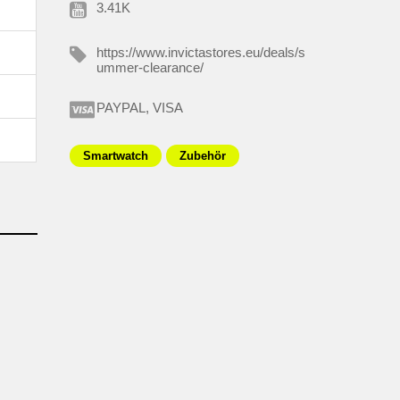
3.41K
https://www.invictastores.eu/deals/s
ummer-clearance/
PAYPAL, VISA
Smartwatch
Zubehör