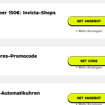
er 150€: Invicta-Shops
GET ANGEBOT
n
Mehr Anzeigen
 auf der Website des Händlers.
tores-Promocode
GET CODE
Mehr Anzeigen
onen
 den Nutzungsbedingungen auf der Website des Händlers.
-Automatikuhren
GET ANGEBOT
Mehr Anzeigen