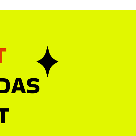
T
 DAS
T