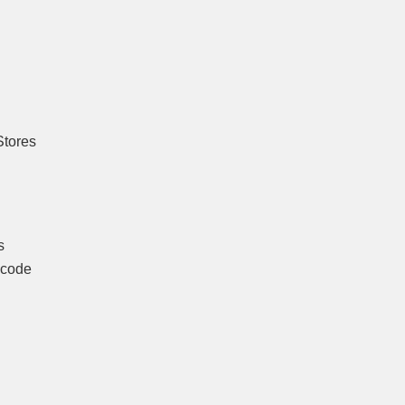
.
Stores
s
scode