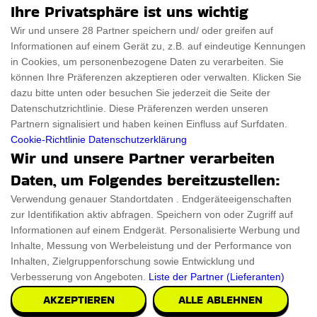
Ihre Privatsphäre ist uns wichtig
Für Frauen
Disclaimer
Wir und unsere 28 Partner speichern und/ oder greifen auf
Informationen auf einem Gerät zu, z.B. auf eindeutige Kennungen
Für Haustiere
Rabattcode
in Cookies, um personenbezogene Daten zu verarbeiten. Sie
ThanksGiving
Trendiger Rabattcode
können Ihre Präferenzen akzeptieren oder verwalten. Klicken Sie
dazu bitte unten oder besuchen Sie jederzeit die Seite der
Black Friday
Datenschutzrichtlinie. Diese Präferenzen werden unseren
Partnern signalisiert und haben keinen Einfluss auf Surfdaten.
Ein Produkt einreichen
Datenschutz­erklärung
Cookie-Richtlinie
Datenschutzerklärung
Wir und unsere Partner verarbeiten
Kontakt
Datenschutz­erklärung
Daten, um Folgendes bereitzustellen:
Ein Produkt einreichen
Impressum
Verwendung genauer Standortdaten . Endgeräteeigenschaften
zur Identifikation aktiv abfragen. Speichern von oder Zugriff auf
Geschenkeführer
Cookies
Informationen auf einem Endgerät. Personalisierte Werbung und
Cyber Monday
Inhalte, Messung von Werbeleistung und der Performance von
Inhalten, Zielgruppenforschung sowie Entwicklung und
Verbesserung von Angeboten.
Liste der Partner (Lieferanten)
AKZEPTIEREN
ALLE ABLEHNEN