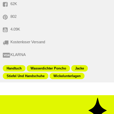
62K
802
4.09K
Kostenloser Versand
KLARNA
Handtuch
Wasserdichter Poncho
Jacke
Stiefel Und Handschuhe
Wickelunterlagen