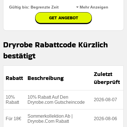
Gültig bis: Begrenzte Zeit
Mehr Anzeigen
GET ANGEBOT
Rabatt:
Studenten haben die besondere gelegenheit,
15% rabatt auf einkäufe zu erhalten, wodurch
unterrichtsmaterialien und -ressourcen erschwinglicher
Dryrobe Rabattcode Kürzlich
und zugänglicher werden.
Mindestkaufbetrag:
Keine mindestausgaben
bestätigt
Berechtigung:
Für alle kunden
Zuletzt
Art des Angebots:
Zeitlich begrenztes angebot
Rabatt
Beschreibung
überprüft
Kumulierbar:
Nicht mit anderen angeboten
kombinierbar
10%
10% Rabatt Auf Den
Bedingungen:
Weitere informationen finden sie in den
2026-08-07
Rabatt
geschäftsbedingungen auf der website des händlers
Dryrobe.com Gutscheincode
Sommerkollektion Ab |
Für 18€
2026-08-06
Dryrobe.Com Rabatt