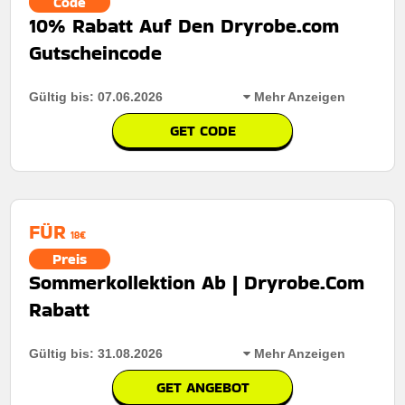
Code
10% Rabatt Auf Den Dryrobe.com
Gutscheincode
Gültig bis: 07.06.2026
Mehr Anzeigen
GET CODE
Rabatt:
Auf ausgewählte artikel bei Dryrobe.com
erhalten sie mit einem speziellen rabattcode für
zusätzliche einsparungen einen bemerkenswerten
rabatt von 10%.
FÜR
18€
Mindestkaufbetrag:
Keine mindestausgaben
Preis
Berechtigung:
Für alle kunden
Sommerkollektion Ab | Dryrobe.Com
Rabatt
Art des Angebots:
Zeitlich begrenztes angebot
Kumulierbar:
Nicht mit anderen angeboten
kombinierbar
Gültig bis: 31.08.2026
Mehr Anzeigen
GET ANGEBOT
Bedingungen:
Weitere informationen finden sie in den
geschäftsbedingungen auf der website des händlers