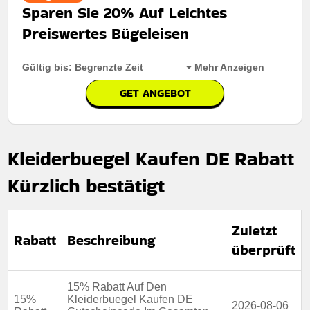
Sparen Sie 20% Auf Leichtes
Art des Angebots:
Zeitlich begrenztes angebot
Preiswertes Bügeleisen
Kumulierbar:
Nicht mit anderen Aktionen kombinierbar
Bedingungen:
Die geschäftsbedingungen finden sie
Gültig bis: Begrenzte Zeit
Mehr Anzeigen
auf der website des händlers
GET ANGEBOT
Rabatt:
Sparen Sie 20% Auf Leichtes Preiswertes
Bügeleisen
Kleiderbuegel Kaufen DE Rabatt
Mindestkaufbetrag:
Keine Mindestausgaben
Kürzlich bestätigt
Berechtigung:
Für alle kunden
Art des Angebots:
Zeitlich begrenztes angebot
Zuletzt
Kumulierbar:
Nicht mit anderen Aktionen kombinierbar
Rabatt
Beschreibung
überprüft
Bedingungen:
Die geschäftsbedingungen finden sie
auf der website des händlers
15% Rabatt Auf Den
15%
Kleiderbuegel Kaufen DE
2026-08-06