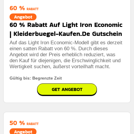
Mindestkaufbetrag:
Keine mindestausgaben
60 %
RABATT
Berechtigung:
Für alle Kunden
Angebot
60 % Rabatt Auf Light Iron Economic
Art des Angebots:
Zeitlich begrenztes angebot
| Kleiderbuegel-Kaufen.De Gutschein
Kumulierbar:
Nicht mit anderen Aktionen kombinierbar
Auf das Light Iron Economic-Modell gibt es derzeit
Bedingungen:
Weitere Informationen finden Sie in den
einen satten Rabatt von 60 %. Durch dieses
Nutzungsbedingungen auf der Website des Händlers.
Angebot wird der Preis erheblich reduziert, was
den Kauf für diejenigen, die Erschwinglichkeit und
Wertigkeit suchen, äußerst vorteilhaft macht.
Gültig bis: Begrenzte Zeit
GET ANGEBOT
50 %
RABATT
Angebot