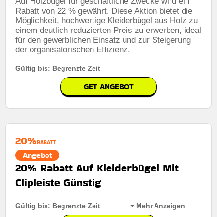
Auf Holzbügel für geschäftliche Zwecke wird ein
Kumulierbar:
Nicht mit anderen angeboten
kombinierbar
Rabatt von 22 % gewährt. Diese Aktion bietet die
Möglichkeit, hochwertige Kleiderbügel aus Holz zu
Bedingungen:
Weitere informationen finden sie in den
einem deutlich reduzierten Preis zu erwerben, ideal
geschäftsbedingungen auf der website des händlers
für den gewerblichen Einsatz und zur Steigerung
der organisatorischen Effizienz.
Gültig bis: Begrenzte Zeit
GET ANGEBOT
20%
RABATT
Angebot
20% Rabatt Auf Kleiderbügel Mit
Clipleiste Günstig
Gültig bis: Begrenzte Zeit
Mehr Anzeigen