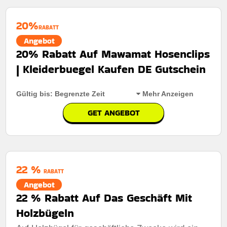
20%
RABATT
Angebot
20% Rabatt Auf Mawamat Hosenclips
| Kleiderbuegel Kaufen DE Gutschein
Gültig bis: Begrenzte Zeit
Mehr Anzeigen
GET ANGEBOT
Rabatt:
Sichern sie sich 20% rabatt auf mawamat
hosenclips smarter, sicherer verschluss für eine saubere
passform und täglichen tragekomfort zu einem
günstigen preis.
22 %
RABATT
Mindestkaufbetrag:
Keine mindestausgaben
Angebot
Berechtigung:
Für alle kunden
22 % Rabatt Auf Das Geschäft Mit
Holzbügeln
Art des Angebots:
Zeitlich begrenztes angebot