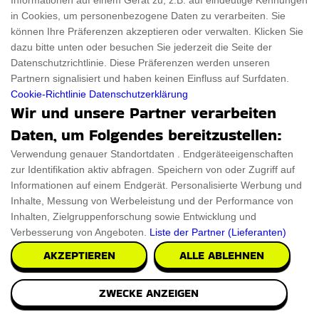
Informationen auf einem Gerät zu, z.B. auf eindeutige Kennungen
in Cookies, um personenbezogene Daten zu verarbeiten. Sie
können Ihre Präferenzen akzeptieren oder verwalten. Klicken Sie
dazu bitte unten oder besuchen Sie jederzeit die Seite der
ThingsFromMars.de listet Produkte auf, die Sie umhauen
Datenschutzrichtlinie. Diese Präferenzen werden unseren
werden. Alle sind so seltsam und verblüffend, dass Sie
Partnern signalisiert und haben keinen Einfluss auf Surfdaten.
Cookie-Richtlinie
Datenschutzerklärung
im Handumdrehen das Zeitgefühl verlieren werden.
Wir und unsere Partner verarbeiten
Kommen Sie zu "ThingsFromMars", um die Langeweile
Daten, um Folgendes bereitzustellen:
zu vertreiben. Diese erstaunlichen Produkte sind ein
Genuss.
Verwendung genauer Standortdaten . Endgeräteeigenschaften
zur Identifikation aktiv abfragen. Speichern von oder Zugriff auf
Informationen auf einem Endgerät. Personalisierte Werbung und
Inhalte, Messung von Werbeleistung und der Performance von
Inhalten, Zielgruppenforschung sowie Entwicklung und
Geschenkeführe
Über uns
Verbesserung von Angeboten.
Liste der Partner (Lieferanten)
AKZEPTIEREN
ALLE ABLEHNEN
Für Männer
Über uns
ZWECKE ANZEIGEN
Für Frauen
Disclaimer